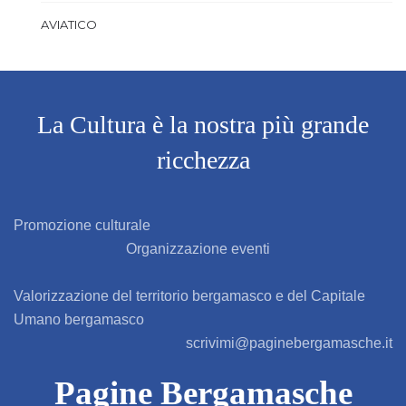
AVIATICO
AZZANO SAN PAOLO
AZZONE
La Cultura è la nostra più grande
ricchezza
BAGNATICA
BARBAGLIO
Promozione culturale
Organizzazione eventi
BARBATA
Valorizzazione del territorio bergamasco e del Capitale
BARIANO
Umano bergamasco
scrivimi@paginebergamasche.it
BARZANA
Pagine Bergamasche
BEDULITA