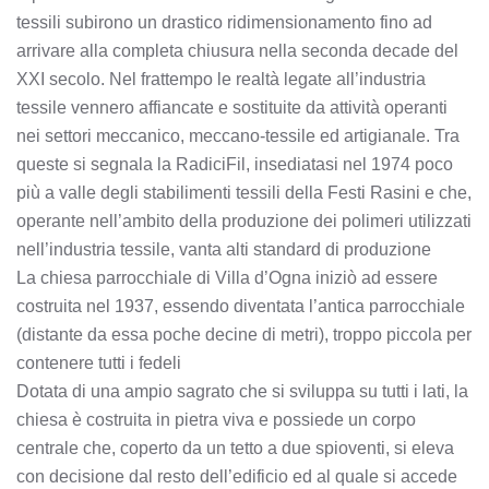
tessili subirono un drastico ridimensionamento fino ad
arrivare alla completa chiusura nella seconda decade del
XXI secolo. Nel frattempo le realtà legate all’industria
tessile vennero affiancate e sostituite da attività operanti
nei settori meccanico, meccano-tessile ed artigianale. Tra
queste si segnala la RadiciFil, insediatasi nel 1974 poco
più a valle degli stabilimenti tessili della Festi Rasini e che,
operante nell’ambito della produzione dei polimeri utilizzati
nell’industria tessile, vanta alti standard di produzione
La chiesa parrocchiale di Villa d’Ogna iniziò ad essere
costruita nel 1937, essendo diventata l’antica parrocchiale
(distante da essa poche decine di metri), troppo piccola per
contenere tutti i fedeli
Dotata di una ampio sagrato che si sviluppa su tutti i lati, la
chiesa è costruita in pietra viva e possiede un corpo
centrale che, coperto da un tetto a due spioventi, si eleva
con decisione dal resto dell’edificio ed al quale si accede