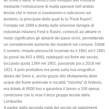
all’Unità d’Italia, si verificò uno sviluppo dell’industria
mediante l’introduzione di realtà operanti nell’ambito
tessile che in breve si insediarono e radicarono sul
territorio, la principale delle quali fu la “Festi Rasini”.
Fondata nel 1889 e diretta dalle omonime famiglie di
industriali milanesi Festi e Rasini, cominciò ad attrarre in
modo significativo gli abitanti dei paesi vicini, permettendo
un considerevole aumento dei residenti nel comune. Difatti
il numero, rimasto pressoché invariato tra il 1861 ed il 1881
(si passò da 643 a 666), raddoppiò sul finire del secolo,
toccando quota 1364 nel 1901, passando poi a 2016 nel
1921. Il polo produttivo era posto sulla riva orografica
destra del Serio e, anche grazie allo sfruttamento delle
acque del fiume prelevate in località “Valzella” di Ardesio,
era dotato di 8000 fusi e garantiva il lavoro a 100 operai,
condizione che lo rese il terzo gruppo tessile della
Lombardia
A partire dalla seconda metà del secolo gli stabilimenti