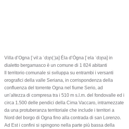
Villa d’Ogna [ˈvilːa ˈdɔɲ(ː)a] Éla d’Ògna [ˈela ˈdɔɲa] in
dialetto bergamasco è un comune di 1 824 abitanti
Il territorio comunale si sviluppa su entrambi i versanti
orografici della valle Seriana, in corrispondenza della
confluenza del torrente Ogna nel fiume Serio, ad
un’altezza di compresa tra i 510 m s.l.m. del fondovalle ed i
circa 1.500 delle pendici della Cima Vaccaro, intramezzate
da una protuberanza territoriale che include i territori a
Nord del borgo di Ogna fino alla contrada di san Lorenzo.
Ad Est i confini si spingono nella parte più bassa della