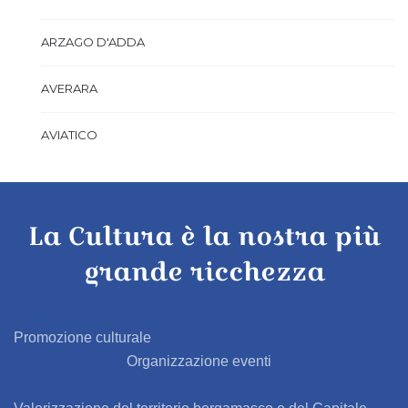
ARZAGO D'ADDA
AVERARA
AVIATICO
AZZANO SAN PAOLO
La Cultura è la nostra più
AZZONE
grande ricchezza
BAGNATICA
BARBAGLIO
Promozione culturale
Organizzazione eventi
BARBATA