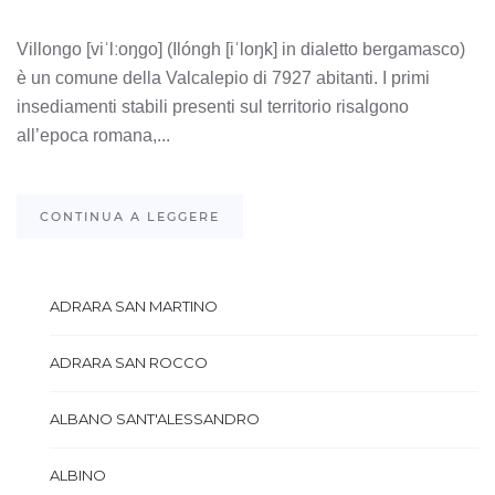
Villongo [viˈlːoŋɡo] (Ilóngh [iˈloŋk] in dialetto bergamasco)
è un comune della Valcalepio di 7927 abitanti. I primi
insediamenti stabili presenti sul territorio risalgono
all’epoca romana,...
CONTINUA A LEGGERE
ADRARA SAN MARTINO
ADRARA SAN ROCCO
ALBANO SANT'ALESSANDRO
ALBINO