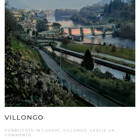
VILLONGO
PUBBLICATO IN
LUOGHI
,
VILLONGO
.
LASCIA UN
COMMENTO