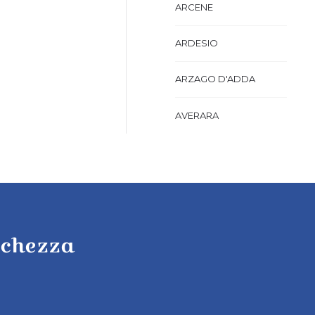
ARCENE
ARDESIO
ARZAGO D'ADDA
AVERARA
AVIATICO
AZZANO SAN PAOLO
AZZONE
cchezza
BAGNATICA
BARBAGLIO