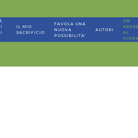
A
UN
FAVOLA UNA
I
IL MIO
PAES
NUOVA
AUTORI
I
SACRIFICIO
AL
POSSIBILITA’
GIOR