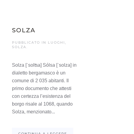
SOLZA
PUBBLICATO IN
LUOGHI
,
SOLZA
.
Solza [ˈsolʦa] Sólsa [ˈsolza] in
dialetto bergamasco è un
comune di 2 035 abitanti. Il
primo documento che attesti
con certezza l’esistenza del
borgo risale al 1068, quando
Solza, menzionato...
CONTINUA A LEGGERE