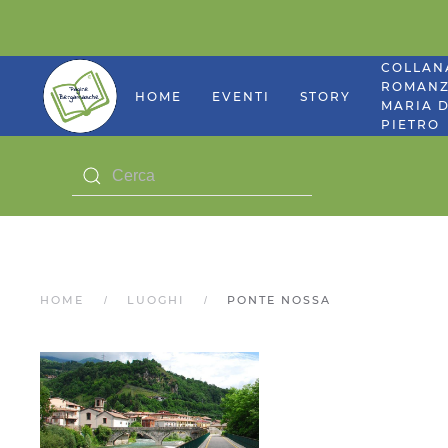
COLLAN
ROMANZ
HOME
EVENTI
STORY
MARIA D
PIETRO
HOME
LUOGHI
PONTE NOSSA