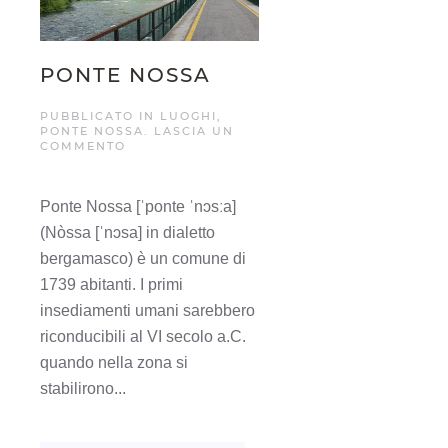
PONTE NOSSA
PUBBLICATO IN
LUOGHI
,
PONTE NOSSA
.
LASCIA UN
COMMENTO
Ponte Nossa [ˈponte ˈnɔsːa]
(Nòssa [ˈnɔsa] in dialetto
bergamasco) è un comune di
1739 abitanti. I primi
insediamenti umani sarebbero
riconducibili al VI secolo a.C.
quando nella zona si
stabilirono...