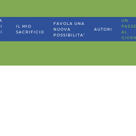
A
UN
FAVOLA UNA
I
IL MIO
PAES
NUOVA
AUTORI
I
SACRIFICIO
AL
POSSIBILITA’
GIOR