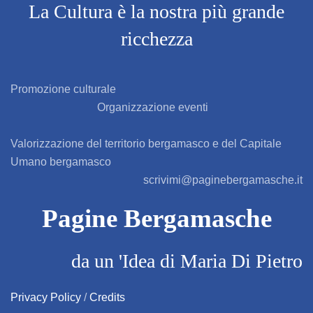
AZZONE
La Cultura è la nostra più grande
ricchezza
BAGNATICA
BARBAGLIO
Promozione culturale
Organizzazione eventi
BARBATA
Valorizzazione del territorio bergamasco e del Capitale
BARIANO
Umano bergamasco
scrivimi@paginebergamasche.it
BARZANA
Pagine Bergamasche
BEDULITA
da un 'Idea di Maria Di Pietro
BERBENNO
BERZO SAN FERMO
Privacy Policy
/
Credits