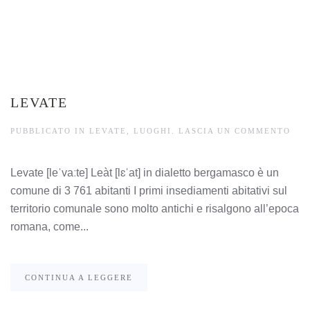
LEVATE
PUBBLICATO IN
LEVATE
,
LUOGHI
.
LASCIA UN COMMENTO
Levate [leˈvaːte] Leàt [lɛˈat] in dialetto bergamasco è un
comune di 3 761 abitanti I primi insediamenti abitativi sul
territorio comunale sono molto antichi e risalgono all’epoca
romana, come...
CONTINUA A LEGGERE