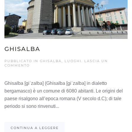
GHISALBA
PUBBLICATO IN
GHISALBA
,
LUOGHI
.
LASCIA UN
COMMENTO
Ghisalba [ɡiˈzalba] (Ghisalba [ɡiˈzalba] in dialetto
bergamasco) è un comune di 6080 abitanti. Le origini del
paese risalgono all’epoca romana (V secolo d.C); di tale
periodo si sono rinvenuti...
CONTINUA A LEGGERE