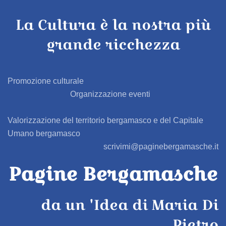
La Cultura è la nostra più
AZZONE
grande ricchezza
BAGNATICA
BARBAGLIO
Promozione culturale
Organizzazione eventi
BARBATA
Valorizzazione del territorio bergamasco e del Capitale
BARIANO
Umano bergamasco
scrivimi@paginebergamasche.it
BARZANA
Pagine Bergamasche
BEDULITA
da un 'Idea di Maria Di
BERBENNO
Pietro