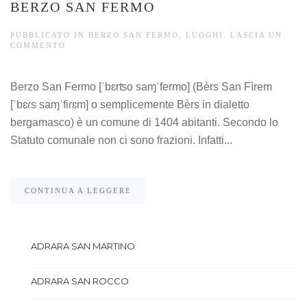
BERZO SAN FERMO
PUBBLICATO IN
BERZO SAN FERMO
,
LUOGHI
.
LASCIA UN
COMMENTO
Berzo San Fermo [ˈbɛrʦo saɱˈfermo] (Bèrs San Fìrem
[ˈbɛɾs saɱˈfiɾɛm] o semplicemente Bèrs in dialetto
bergamasco) è un comune di 1404 abitanti. Secondo lo
Statuto comunale non ci sono frazioni. Infatti...
CONTINUA A LEGGERE
ADRARA SAN MARTINO
ADRARA SAN ROCCO