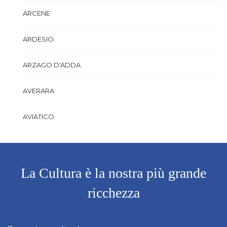
ARCENE
ARDESIO
ARZAGO D'ADDA
AVERARA
AVIATICO
AZZANO SAN PAOLO
AZZONE
La Cultura è la nostra più grande
ricchezza
BAGNATICA
BARBAGLIO