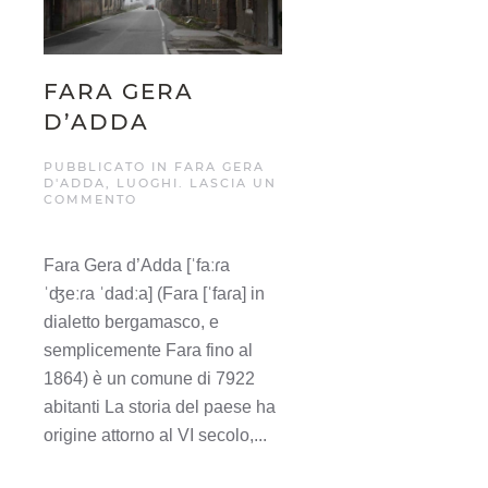
FARA GERA
D’ADDA
PUBBLICATO IN
FARA GERA
D'ADDA
,
LUOGHI
.
LASCIA UN
COMMENTO
Fara Gera d’Adda [ˈfaːɾa
ˈʤeːɾa ˈdadːa] (Fara [ˈfaɾa] in
dialetto bergamasco, e
semplicemente Fara fino al
1864) è un comune di 7922
abitanti La storia del paese ha
origine attorno al VI secolo,...