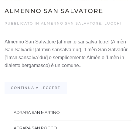
ALMENNO SAN SALVATORE
PUBBLICATO IN
ALMENNO SAN SALVATORE
,
LUOGHI
.
Almenno San Salvatore [alˈmɛnːo sansalvaˈtoːɾe] (Almèn
San Salvadùr [alˈmɛn sansalvaˈduɾ], ’Lmèn San Salvadùr
[ˈlmɛn sansalvaˈduɾ] o semplicemente Almèn o ’Lmèn in
dialetto bergamasco) è un comune...
CONTINUA A LEGGERE
ADRARA SAN MARTINO
ADRARA SAN ROCCO