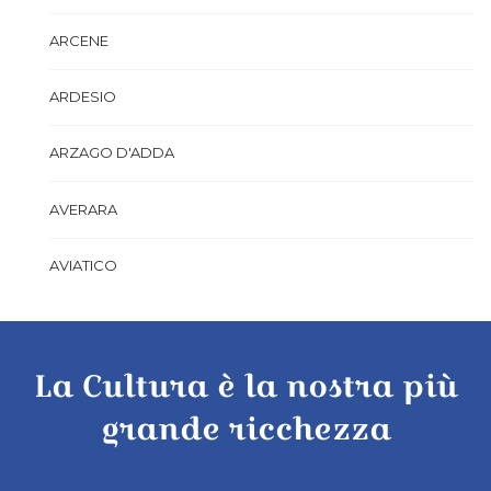
ARCENE
ARDESIO
ARZAGO D'ADDA
AVERARA
AVIATICO
AZZANO SAN PAOLO
La Cultura è la nostra più
AZZONE
grande ricchezza
BAGNATICA
BARBAGLIO