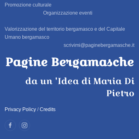
Promozione culturale
Organizzazione eventi
BARBATA
Valorizzazione del territorio bergamasco e del Capitale
BARIANO
Umano bergamasco
scrivimi@paginebergamasche.it
BARZANA
Pagine Bergamasche
BEDULITA
da un 'Idea di Maria Di
BERBENNO
Pietro
BERZO SAN FERMO
Privacy Policy
/
Credits
BIANZANO
BLELLO