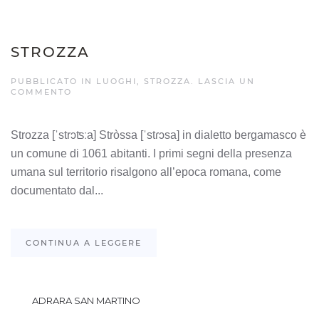
STROZZA
PUBBLICATO IN
LUOGHI
,
STROZZA
.
LASCIA UN
COMMENTO
Strozza [ˈstrɔʦːa] Stròssa [ˈstɾɔsa] in dialetto bergamasco è
un comune di 1061 abitanti. I primi segni della presenza
umana sul territorio risalgono all’epoca romana, come
documentato dal...
CONTINUA A LEGGERE
ADRARA SAN MARTINO