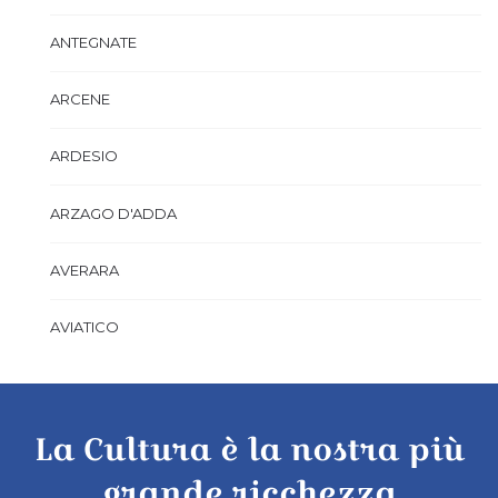
ANTEGNATE
ARCENE
ARDESIO
ARZAGO D'ADDA
AVERARA
AVIATICO
AZZANO SAN PAOLO
La Cultura è la nostra più
AZZONE
grande ricchezza
BAGNATICA