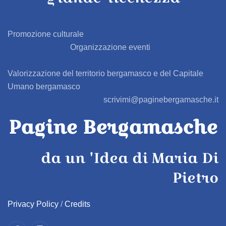
BARBAGLIO
Promozione culturale
Organizzazione eventi
BARBATA
Valorizzazione del territorio bergamasco e del Capitale
BARIANO
Umano bergamasco
scrivimi@paginebergamasche.it
BARZANA
Pagine Bergamasche
BEDULITA
da un 'Idea di Maria Di
BERBENNO
Pietro
BERZO SAN FERMO
Privacy Policy
/
Credits
BIANZANO