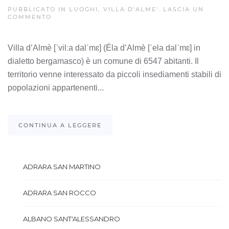
PUBBLICATO IN
LUOGHI
,
VILLA D'ALME'
.
LASCIA UN
COMMENTO
Villa d’Almè [ˈvilːa dalˈmɛ] (Éla d’Almè [ˈela dalˈmɛ] in
dialetto bergamasco) è un comune di 6547 abitanti. Il
territorio venne interessato da piccoli insediamenti stabili di
popolazioni appartenenti...
CONTINUA A LEGGERE
ADRARA SAN MARTINO
ADRARA SAN ROCCO
ALBANO SANT'ALESSANDRO