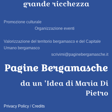
grande ricchezza
BAGNATICA
BARBAGLIO
Promozione culturale
Organizzazione eventi
BARBATA
Valorizzazione del territorio bergamasco e del Capitale
BARIANO
Umano bergamasco
scrivimi@paginebergamasche.it
BARZANA
Pagine Bergamasche
BEDULITA
da un 'Idea di Maria Di
BERBENNO
Pietro
BERZO SAN FERMO
Privacy Policy
/
Credits
BIANZANO