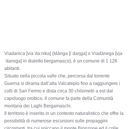
Viadanica [viaˈdaːnika] (Idànga [iˈdaŋɡa] o Viadànega [vja
ˈdanɛɡa] in dialetto bergamasco), è un comune di 1 126
abitanti.
Situato nella piccola valle che, percorsa dal torrente
Guerna si dirama dall’alta Valcalepio fino a raggiungere i
colli di San Fermo e dista circa 30 chilometri a est dal
capoluogo orobico. Il comune fa parte della Comunità
montana dei Laghi Bergamaschi.
Il territorio è inserito in un contesto naturalistico che offre la
possibilità di numerose escursioni sulle propaggini
circostanti, tra cui spiccano il monte Bronzone ed il colle