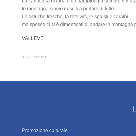
La canottiera di lana e un parapioggia sempre nello z
In montagna siamo riusciti a portare di tutto:
Le ostriche fresche, la rete wifi, le spa stile caraibi…
ma spesso ci si è dimenticati di andare in montagna 
VALLEVE
PRECEDENTE
L
Promozione culturale