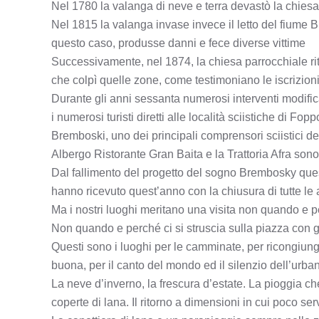
Nel 1780 la valanga di neve e terra devastò la chiesa
Nel 1815 la valanga invase invece il letto del fiume
questo caso, produsse danni e fece diverse vittime
Successivamente, nel 1874, la chiesa parrocchiale rito
che colpì quelle zone, come testimoniano le iscrizioni
Durante gli anni sessanta numerosi interventi modifica
i numerosi turisti diretti alle località sciistiche di F
Bremboski, uno dei principali comprensori sciistici d
Albergo Ristorante Gran Baita e la Trattoria Afra sono 
Dal fallimento del progetto del sogno Brembosky questi 
hanno ricevuto quest’anno con la chiusura di tutte le 
Ma i nostri luoghi meritano una visita non quando e p
Non quando e perché ci si struscia sulla piazza con gl
Questi sono i luoghi per le camminate, per ricongiunge
buona, per il canto del mondo ed il silenzio dell’urban
La neve d’inverno, la frescura d’estate. La pioggia ch
coperte di lana. Il ritorno a dimensioni in cui poco se