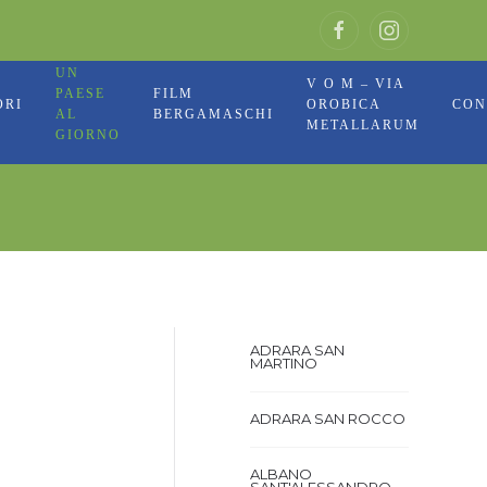
UN
V O M – VIA
PAESE
FILM
ORI
OROBICA
CON
AL
BERGAMASCHI
METALLARUM
GIORNO
ADRARA SAN
MARTINO
ADRARA SAN ROCCO
ALBANO