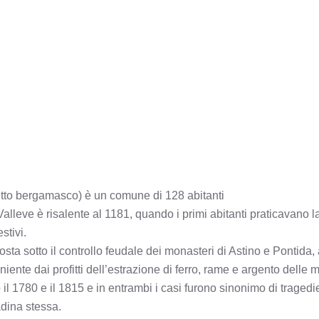
dialetto bergamasco) è un comune di 128 abitanti
lleve è risalente al 1181, quando i primi abitanti praticavano la
stivi.
ta sotto il controllo feudale dei monasteri di Astino e Pontida, a
nte dai profitti dell’estrazione di ferro, rame e argento delle mi
 il 1780 e il 1815 e in entrambi i casi furono sinonimo di tragedie
adina stessa.