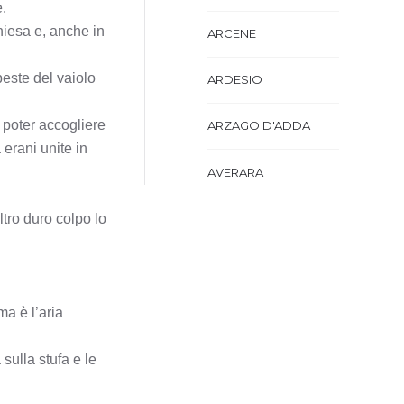
.
hiesa e, anche in
ARCENE
peste del vaiolo
ARDESIO
 poter accogliere
ARZAGO D'ADDA
 erani unite in
AVERARA
AVIATICO
ltro duro colpo lo
AZZANO SAN PAOLO
AZZONE
ma è l’aria
BAGNATICA
sulla stufa e le
BARBAGLIO