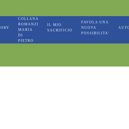
COLLANA
FAVOLA UNA
ROMANZI
IL MIO
TORY
NUOVA
AUT
MARIA
SACRIFICIO
POSSIBILITA’
DI
PIETRO