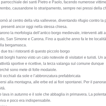
 parrocchiale dei santi Pietro e Paolo, facendo numerose vittime
 Brembo, causandone lo straripamento, sempre nei pressi della c
rnò al centro della vita vallevese, diventando rifugio contro la 
 presenti ancor oggi nella stessa chiesa.
rono la morfologia dell’antico borgo medievale, interventi atti a
oppolo, San Simone e Carona. Fino a qualche anno fa le tre località
ella bergamasca.
due tra i ristoranti di questo piccolo borgo
borghi hanno visto un calo notevole di visitatori e turisti. Un a
attività sportive e ricettive, la terza valanga sul comune dunque
erché sono mete di folle modaiole.
i occhiali da sole e l’abbronzatura prefabbricata
rsi alla montagna, alle erbe ed ai fiori spontanei. Per il panora
ità.
e lava in autunno e il sole che abbaglia in primavera. La polenta 
rviva e poco era indispensabile.