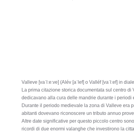
Valleve [vaˈlːeːve] (Alév [aˈlef] o Valléf [vaˈlːef] in 
La prima citazione storica documentata sul centro di Va
dedicavano alla cura delle mandrie durante i periodi e
Durante il periodo medievale la zona di Valleve era pos
abitanti dovevano riconoscere un tributo annuo provenie
Altre date significative per questo piccolo centro sono
ricordi di due enormi valanghe che investirono la citt