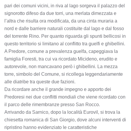
pari dei comuni vicini, in riva al lago sorgeva il palazzo del
signorotto difeso da due torri, una merlata dimezzata e
l’altra che risulta ora modificata, da una cinta muraria a
nord e dalle barriere naturali costituite dal lago e dal fosso
del torrente Rino. Per quanto riguarda gli spunti bellicosi in
questo territorio si limitano al conflitto tra guelfi e ghibellini.
A Predore, comune a prevalenza guelfa, capeggiava la
famiglia Foresti, tra cui va ricordato Micideno, erudito e
autorevole, non mancavano però i ghibellini. La mezza
torre, simbolo del Comune, si ricollega leggendariamente
alle diatribe tra queste due fazioni.
Da ricordare anche il grande impegno e apporto dei
Predoresi nei due conflitti mondiali che viene ricordato con
il parco delle rimembranze presso San Rocco.
Arrivando da Sarnico, dopo la località Eurovil, si trova la
chiesetta romanica di San Giorgio, dove alcuni interventi di
ripristino hanno evidenziato le caratteristiche