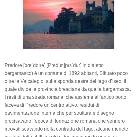
Predore [pɾeˈdoːre] (Predùr [pɾɛˈduɾ] in dialetto
bergamasco) è un comune di 1892 abitanti, Siituato poco
oltre la Valcalepio, sulla sponda destra del lago d’Iseo, il
quale divide la provincia bresciana da quella bergamasca.
I resti di una strada romana, che assieme all’antico porto
faceva di Predore un centro attivo, residui di
pavimentazione interna che per struttura e disegno
precisavano l’epoca di formazione romana che vennero
ritrovati scavando nella contrada del lago, alcune monete
risalenti tutte al III secolo ci testimoniano le origini di