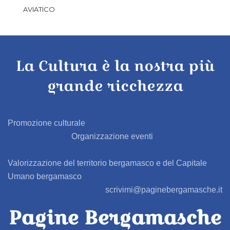
AVIATICO
AZZANO SAN PAOLO
La Cultura è la nostra più
AZZONE
grande ricchezza
BAGNATICA
BARBAGLIO
Promozione culturale
Organizzazione eventi
BARBATA
Valorizzazione del territorio bergamasco e del Capitale
BARIANO
Umano bergamasco
scrivimi@paginebergamasche.it
BARZANA
Pagine Bergamasche
BEDULITA