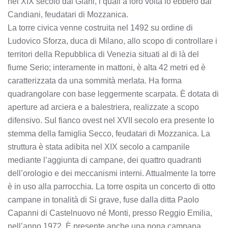
nel XIX secolo dai Giani, i quali a loro volta lo ebbero dai
Candiani, feudatari di Mozzanica.
La torre civica venne costruita nel 1492 su ordine di
Ludovico Sforza, duca di Milano, allo scopo di controllare i
territori della Repubblica di Venezia situati al di là del
fiume Serio; interamente in mattoni, è alta 42 metri ed è
caratterizzata da una sommità merlata. Ha forma
quadrangolare con base leggermente scarpata. È dotata di
aperture ad arciera e a balestriera, realizzate a scopo
difensivo. Sul fianco ovest nel XVII secolo era presente lo
stemma della famiglia Secco, feudatari di Mozzanica. La
struttura è stata adibita nel XIX secolo a campanile
mediante l’aggiunta di campane, dei quattro quadranti
dell’orologio e dei meccanismi interni. Attualmente la torre
è in uso alla parrocchia. La torre ospita un concerto di otto
campane in tonalità di Si grave, fuse dalla ditta Paolo
Capanni di Castelnuovo né Monti, presso Reggio Emilia,
nell’anno 1972. È presente anche una nona campana,