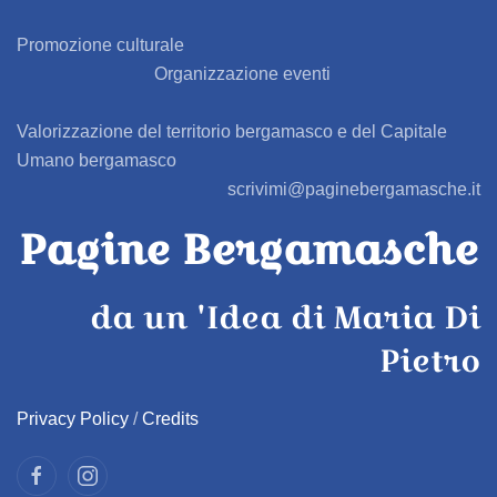
BARBAGLIO
Promozione culturale
Organizzazione eventi
BARBATA
Valorizzazione del territorio bergamasco e del Capitale
BARIANO
Umano bergamasco
scrivimi@paginebergamasche.it
BARZANA
Pagine Bergamasche
BEDULITA
da un 'Idea di Maria Di
BERBENNO
Pietro
BERZO SAN FERMO
Privacy Policy
/
Credits
BIANZANO
BLELLO