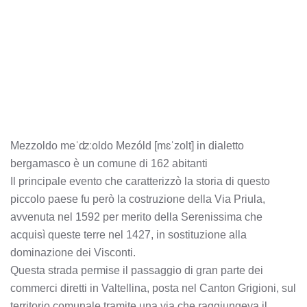
Mezzoldo meˈʣːoldo Mezóld [mɛˈzolt] in dialetto
bergamasco è un comune di 162 abitanti
Il principale evento che caratterizzò la storia di questo
piccolo paese fu però la costruzione della Via Priula,
avvenuta nel 1592 per merito della Serenissima che
acquisì queste terre nel 1427, in sostituzione alla
dominazione dei Visconti.
Questa strada permise il passaggio di gran parte dei
commerci diretti in Valtellina, posta nel Canton Grigioni, sul
territorio comunale tramite una via che raggiungeva il