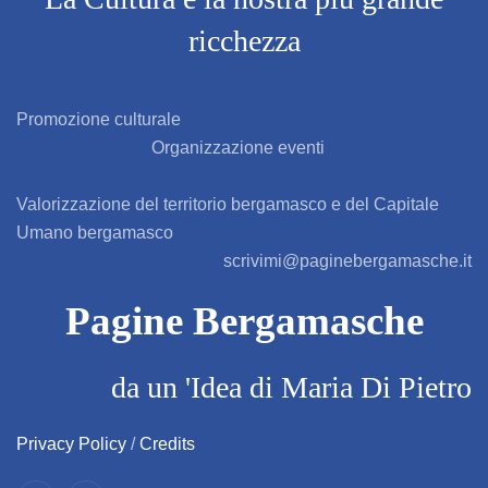
ricchezza
BAGNATICA
BARBAGLIO
Promozione culturale
Organizzazione eventi
BARBATA
Valorizzazione del territorio bergamasco e del Capitale
BARIANO
Umano bergamasco
scrivimi@paginebergamasche.it
BARZANA
Pagine Bergamasche
BEDULITA
da un 'Idea di Maria Di Pietro
BERBENNO
BERZO SAN FERMO
Privacy Policy
/
Credits