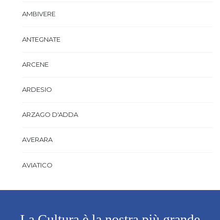
AMBIVERE
ANTEGNATE
ARCENE
ARDESIO
ARZAGO D'ADDA
AVERARA
AVIATICO
AZZANO SAN PAOLO
AZZONE
La Cultura è la nostra più grande