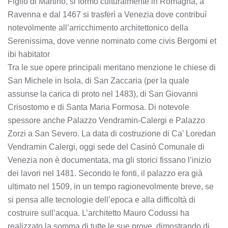
Figlio di Martino, si formò culturalmente in Romagna, a
Ravenna e dal 1467 si trasferì a Venezia dove contribuì
notevolmente all’arricchimento architettonico della
Serenissima, dove venne nominato come civis Bergomi et
ibi habitator
Tra le sue opere principali meritano menzione le chiese di
San Michele in Isola, di San Zaccaria (per la quale
assunse la carica di proto nel 1483), di San Giovanni
Crisostomo e di Santa Maria Formosa. Di notevole
spessore anche Palazzo Vendramin-Calergi e Palazzo
Zorzi a San Severo. La data di costruzione di Ca’ Loredan
Vendramin Calergi, oggi sede del Casinò Comunale di
Venezia non è documentata, ma gli storici fissano l’inizio
dei lavori nel 1481. Secondo le fonti, il palazzo era già
ultimato nel 1509, in un tempo ragionevolmente breve, se
si pensa alle tecnologie dell’epoca e alla difficoltà di
costruire sull’acqua. L’architetto Mauro Codussi ha
realizzato la somma di tutte le sue prove, dimostrando di