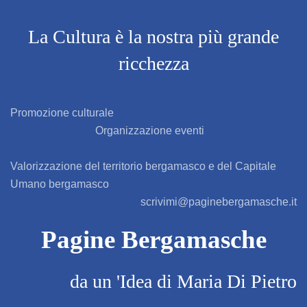
AZZONE
La Cultura è la nostra più grande
ricchezza
BAGNATICA
BARBAGLIO
Promozione culturale
Organizzazione eventi
BARBATA
Valorizzazione del territorio bergamasco e del Capitale
BARIANO
Umano bergamasco
scrivimi@paginebergamasche.it
BARZANA
Pagine Bergamasche
BEDULITA
da un 'Idea di Maria Di Pietro
BERBENNO