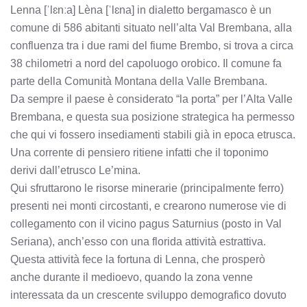
Lenna [ˈlɛnːa] Lèna [ˈlɛna] in dialetto bergamasco è un
comune di 586 abitanti situato nell’alta Val Brembana, alla
confluenza tra i due rami del fiume Brembo, si trova a circa
38 chilometri a nord del capoluogo orobico. Il comune fa
parte della Comunità Montana della Valle Brembana.
Da sempre il paese è considerato “la porta” per l’Alta Valle
Brembana, e questa sua posizione strategica ha permesso
che qui vi fossero insediamenti stabili già in epoca etrusca.
Una corrente di pensiero ritiene infatti che il toponimo
derivi dall’etrusco Le’mina.
Qui sfruttarono le risorse minerarie (principalmente ferro)
presenti nei monti circostanti, e crearono numerose vie di
collegamento con il vicino pagus Saturnius (posto in Val
Seriana), anch’esso con una florida attività estrattiva.
Questa attività fece la fortuna di Lenna, che prosperò
anche durante il medioevo, quando la zona venne
interessata da un crescente sviluppo demografico dovuto