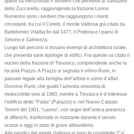
questi va menzionato il sentiero che perviene al Santuario
dello Zuccarello, raggiungendo la frazione Lonno.
Numerosi sono i sentieri che raggiungono i monti
circostanti, tra cui il Cereto, il monte Valtrosa già citato da
Bartolomeo Vitalba fin dal 1477, il Podona e i paesi di
Selvino e Salmezza.
Lungo tali percorsi si trovano esempi di architettura rurale,
che presenta varie tipologie di edifici. Fra queste va citato il
nucleo della frazione di Trevasco, comprendente anche la
località Piazzo. A Piazzo si segnala il villino Rumi, in
passato legato alla famiglia dell’artista e uomo d’affari
Donnino Rumi, che guidò l’azienda omonima di
motociclette sino al 1960, mentre a Trevasco è d’interesse
l’edificio detto “Palàs” (Palazzo) e, nel Nuovo Catasto
Terreni del 1901, “casino”, con segni dell’antica presenza
di affreschi, trasformato in ristorante durante il secolo
scorso e oggi in stato di grave abbandono.
Alle pendici del monte Valtrosa vi sono le cosiddette “Ca’