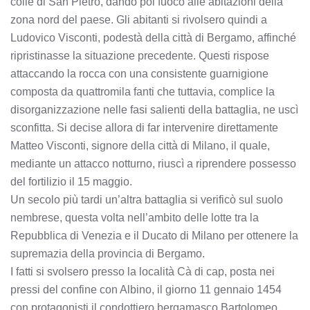
colle di San Pietro, dando poi fuoco alle abitazioni della
zona nord del paese. Gli abitanti si rivolsero quindi a
Ludovico Visconti, podestà della città di Bergamo, affinché
ripristinasse la situazione precedente. Questi rispose
attaccando la rocca con una consistente guarnigione
composta da quattromila fanti che tuttavia, complice la
disorganizzazione nelle fasi salienti della battaglia, ne uscì
sconfitta. Si decise allora di far intervenire direttamente
Matteo Visconti, signore della città di Milano, il quale,
mediante un attacco notturno, riuscì a riprendere possesso
del fortilizio il 15 maggio.
Un secolo più tardi un’altra battaglia si verificò sul suolo
nembrese, questa volta nell’ambito delle lotte tra la
Repubblica di Venezia e il Ducato di Milano per ottenere la
supremazia della provincia di Bergamo.
I fatti si svolsero presso la località Cà di cap, posta nei
pressi del confine con Albino, il giorno 11 gennaio 1454
con protagonisti il condottiero bergamasco Bartolomeo