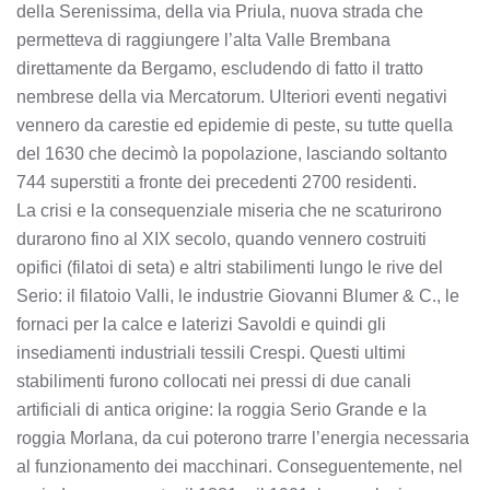
della Serenissima, della via Priula, nuova strada che
permetteva di raggiungere l’alta Valle Brembana
direttamente da Bergamo, escludendo di fatto il tratto
nembrese della via Mercatorum. Ulteriori eventi negativi
vennero da carestie ed epidemie di peste, su tutte quella
del 1630 che decimò la popolazione, lasciando soltanto
744 superstiti a fronte dei precedenti 2700 residenti.
La crisi e la consequenziale miseria che ne scaturirono
durarono fino al XIX secolo, quando vennero costruiti
opifici (filatoi di seta) e altri stabilimenti lungo le rive del
Serio: il filatoio Valli, le industrie Giovanni Blumer & C., le
fornaci per la calce e laterizi Savoldi e quindi gli
insediamenti industriali tessili Crespi. Questi ultimi
stabilimenti furono collocati nei pressi di due canali
artificiali di antica origine: la roggia Serio Grande e la
roggia Morlana, da cui poterono trarre l’energia necessaria
al funzionamento dei macchinari. Conseguentemente, nel