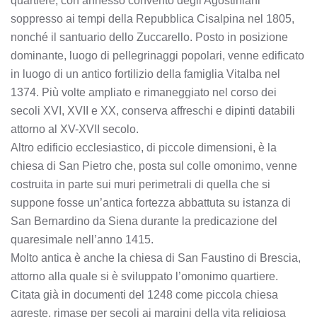
quartiere, con annesso convento degli Agostiniani
soppresso ai tempi della Repubblica Cisalpina nel 1805,
nonché il santuario dello Zuccarello. Posto in posizione
dominante, luogo di pellegrinaggi popolari, venne edificato
in luogo di un antico fortilizio della famiglia Vitalba nel
1374. Più volte ampliato e rimaneggiato nel corso dei
secoli XVI, XVII e XX, conserva affreschi e dipinti databili
attorno al XV-XVII secolo.
Altro edificio ecclesiastico, di piccole dimensioni, è la
chiesa di San Pietro che, posta sul colle omonimo, venne
costruita in parte sui muri perimetrali di quella che si
suppone fosse un’antica fortezza abbattuta su istanza di
San Bernardino da Siena durante la predicazione del
quaresimale nell’anno 1415.
Molto antica è anche la chiesa di San Faustino di Brescia,
attorno alla quale si è sviluppato l’omonimo quartiere.
Citata già in documenti del 1248 come piccola chiesa
agreste, rimase per secoli ai margini della vita religiosa