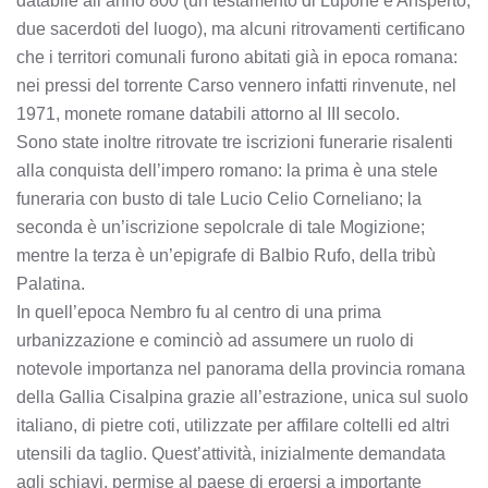
databile all’anno 800 (un testamento di Lupone e Ansperto,
due sacerdoti del luogo), ma alcuni ritrovamenti certificano
che i territori comunali furono abitati già in epoca romana:
nei pressi del torrente Carso vennero infatti rinvenute, nel
1971, monete romane databili attorno al III secolo.
Sono state inoltre ritrovate tre iscrizioni funerarie risalenti
alla conquista dell’impero romano: la prima è una stele
funeraria con busto di tale Lucio Celio Corneliano; la
seconda è un’iscrizione sepolcrale di tale Mogizione;
mentre la terza è un’epigrafe di Balbio Rufo, della tribù
Palatina.
In quell’epoca Nembro fu al centro di una prima
urbanizzazione e cominciò ad assumere un ruolo di
notevole importanza nel panorama della provincia romana
della Gallia Cisalpina grazie all’estrazione, unica sul suolo
italiano, di pietre coti, utilizzate per affilare coltelli ed altri
utensili da taglio. Quest’attività, inizialmente demandata
agli schiavi, permise al paese di ergersi a importante