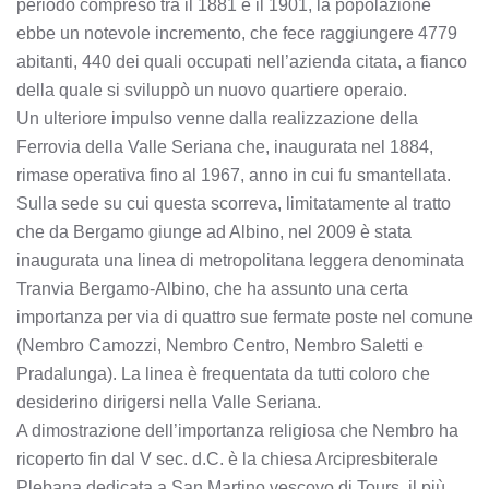
periodo compreso tra il 1881 e il 1901, la popolazione
ebbe un notevole incremento, che fece raggiungere 4779
abitanti, 440 dei quali occupati nell’azienda citata, a fianco
della quale si sviluppò un nuovo quartiere operaio.
Un ulteriore impulso venne dalla realizzazione della
Ferrovia della Valle Seriana che, inaugurata nel 1884,
rimase operativa fino al 1967, anno in cui fu smantellata.
Sulla sede su cui questa scorreva, limitatamente al tratto
che da Bergamo giunge ad Albino, nel 2009 è stata
inaugurata una linea di metropolitana leggera denominata
Tranvia Bergamo-Albino, che ha assunto una certa
importanza per via di quattro sue fermate poste nel comune
(Nembro Camozzi, Nembro Centro, Nembro Saletti e
Pradalunga). La linea è frequentata da tutti coloro che
desiderino dirigersi nella Valle Seriana.
A dimostrazione dell’importanza religiosa che Nembro ha
ricoperto fin dal V sec. d.C. è la chiesa Arcipresbiterale
Plebana dedicata a San Martino vescovo di Tours, il più