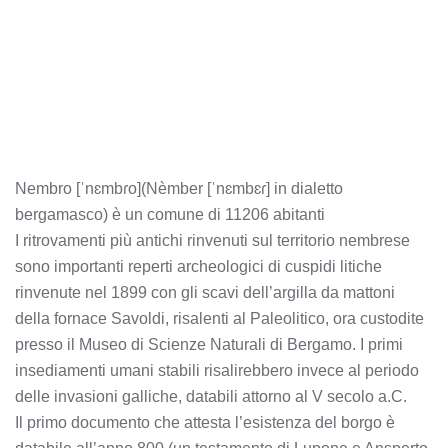
Nembro [ˈnɛmbɾo](Nèmber [ˈnɛmbɛɾ] in dialetto
bergamasco) è un comune di 11206 abitanti
I ritrovamenti più antichi rinvenuti sul territorio nembrese
sono importanti reperti archeologici di cuspidi litiche
rinvenute nel 1899 con gli scavi dell’argilla da mattoni
della fornace Savoldi, risalenti al Paleolitico, ora custodite
presso il Museo di Scienze Naturali di Bergamo. I primi
insediamenti umani stabili risalirebbero invece al periodo
delle invasioni galliche, databili attorno al V secolo a.C.
Il primo documento che attesta l’esistenza del borgo è