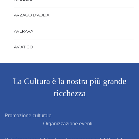
ARZAGO D'ADDA
AVERARA
AVIATICO
AZZANO SAN PAOLO
AZZONE
La Cultura è la nostra più grande
ricchezza
BAGNATICA
BARBAGLIO
Promozione culturale
Organizzazione eventi
BARBATA