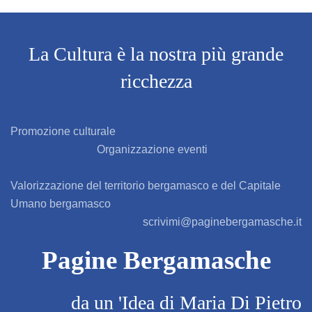
AZZANO SAN PAOLO
AZZONE
La Cultura è la nostra più grande
ricchezza
BAGNATICA
BARBAGLIO
Promozione culturale
Organizzazione eventi
BARBATA
Valorizzazione del territorio bergamasco e del Capitale
BARIANO
Umano bergamasco
scrivimi@paginebergamasche.it
BARZANA
Pagine Bergamasche
BEDULITA
da un 'Idea di Maria Di Pietro
BERBENNO