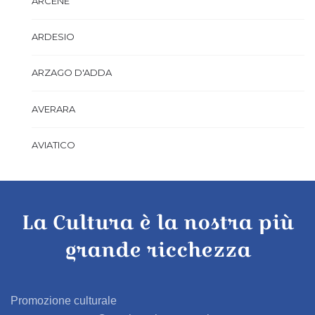
ARCENE
ARDESIO
ARZAGO D'ADDA
AVERARA
AVIATICO
AZZANO SAN PAOLO
La Cultura è la nostra più
AZZONE
grande ricchezza
BAGNATICA
BARBAGLIO
Promozione culturale