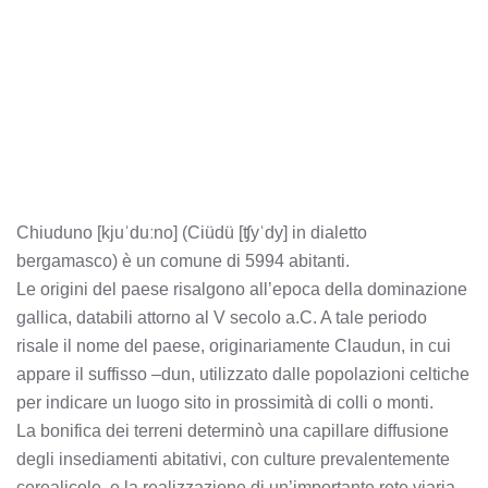
Chiuduno [kjuˈduːno] (Ciüdü [ʧyˈdy] in dialetto
bergamasco) è un comune di 5994 abitanti.
Le origini del paese risalgono all’epoca della dominazione
gallica, databili attorno al V secolo a.C. A tale periodo
risale il nome del paese, originariamente Claudun, in cui
appare il suffisso –dun, utilizzato dalle popolazioni celtiche
per indicare un luogo sito in prossimità di colli o monti.
La bonifica dei terreni determinò una capillare diffusione
degli insediamenti abitativi, con culture prevalentemente
cerealicole, e la realizzazione di un’importante rete viaria,