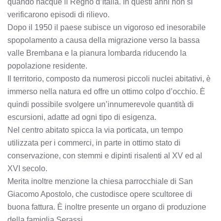
quando nacque il Regno d’Italia. In questi anni non si
verificarono episodi di rilievo.
Dopo il 1950 il paese subisce un vigoroso ed inesorabile
spopolamento a causa della migrazione verso la bassa
valle Brembana e la pianura lombarda riducendo la
popolazione residente.
Il territorio, composto da numerosi piccoli nuclei abitativi, è
immerso nella natura ed offre un ottimo colpo d’occhio. È
quindi possibile svolgere un’innumerevole quantità di
escursioni, adatte ad ogni tipo di esigenza.
Nel centro abitato spicca la via porticata, un tempo
utilizzata per i commerci, in parte in ottimo stato di
conservazione, con stemmi e dipinti risalenti al XV ed al
XVI secolo.
Merita inoltre menzione la chiesa parrocchiale di San
Giacomo Apostolo, che custodisce opere scultoree di
buona fattura. È inoltre presente un organo di produzione
della famiglia Serassi.