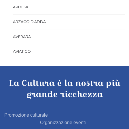
ARDESIO
ARZAGO D'ADDA
AVERARA
AVIATICO
AZZANO SAN PAOLO
La Cultura è la nostra più
AZZONE
grande ricchezza
BAGNATICA
BARBAGLIO
Promozione culturale
Organizzazione eventi
BARBATA