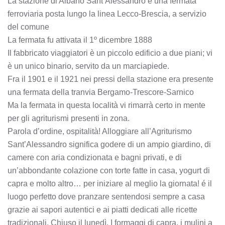
La stazione di Albano Sant’Alessandro è una fermata
ferroviaria posta lungo la linea Lecco-Brescia, a servizio
del comune
La fermata fu attivata il 1º dicembre 1888
Il fabbricato viaggiatori è un piccolo edificio a due piani; vi
è un unico binario, servito da un marciapiede.
Fra il 1901 e il 1921 nei pressi della stazione era presente
una fermata della tranvia Bergamo-Trescore-Sarnico
Ma la fermata in questa località vi rimarrà certo in mente
per gli agriturismi presenti in zona.
Parola d’ordine, ospitalità! Alloggiare all’Agriturismo
Sant’Alessandro significa godere di un ampio giardino, di
camere con aria condizionata e bagni privati, e di
un’abbondante colazione con torte fatte in casa, yogurt di
capra e molto altro… per iniziare al meglio la giornata! é il
luogo perfetto dove pranzare sentendosi sempre a casa
grazie ai sapori autentici e ai piatti dedicati alle ricette
tradizionali. Chiuso il lunedì. I formaggi di capra, i mulini a