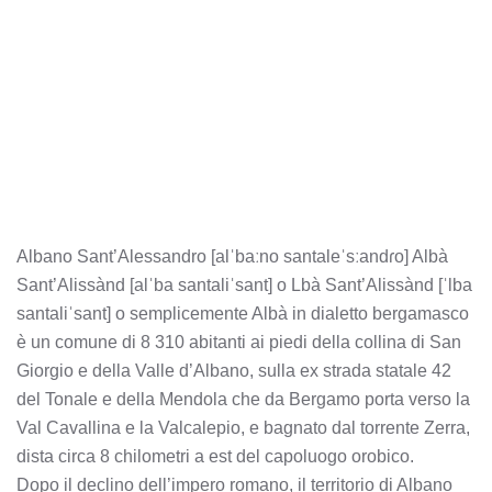
Albano Sant’Alessandro [alˈbaːno santaleˈsːandɾo] Albà
Sant’Alissànd [alˈba santaliˈsant] o Lbà Sant’Alissànd [ˈlba
santaliˈsant] o semplicemente Albà in dialetto bergamasco
è un comune di 8 310 abitanti ai piedi della collina di San
Giorgio e della Valle d’Albano, sulla ex strada statale 42
del Tonale e della Mendola che da Bergamo porta verso la
Val Cavallina e la Valcalepio, e bagnato dal torrente Zerra,
dista circa 8 chilometri a est del capoluogo orobico.
Dopo il declino dell’impero romano, il territorio di Albano