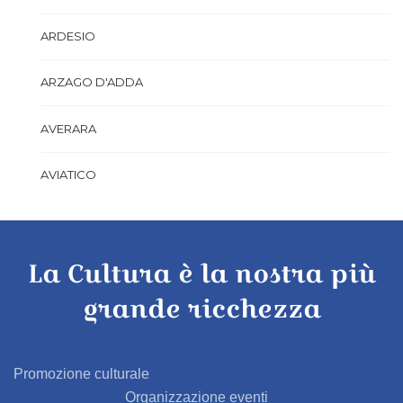
ARDESIO
ARZAGO D'ADDA
AVERARA
AVIATICO
AZZANO SAN PAOLO
La Cultura è la nostra più
AZZONE
grande ricchezza
BAGNATICA
BARBAGLIO
Promozione culturale
Organizzazione eventi