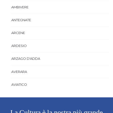
AMBIVERE
ANTEGNATE
ARCENE
ARDESIO
ARZAGO D'ADDA
AVERARA
AVIATICO
AZZANO SAN PAOLO
AZZONE
La Cultura è la nostra più grande