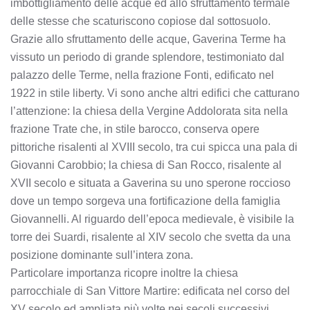
imbottigliamento delle acque ed allo sfruttamento termale
delle stesse che scaturiscono copiose dal sottosuolo.
Grazie allo sfruttamento delle acque, Gaverina Terme ha
vissuto un periodo di grande splendore, testimoniato dal
palazzo delle Terme, nella frazione Fonti, edificato nel
1922 in stile liberty. Vi sono anche altri edifici che catturano
l’attenzione: la chiesa della Vergine Addolorata sita nella
frazione Trate che, in stile barocco, conserva opere
pittoriche risalenti al XVIII secolo, tra cui spicca una pala di
Giovanni Carobbio; la chiesa di San Rocco, risalente al
XVII secolo e situata a Gaverina su uno sperone roccioso
dove un tempo sorgeva una fortificazione della famiglia
Giovannelli. Al riguardo dell’epoca medievale, è visibile la
torre dei Suardi, risalente al XIV secolo che svetta da una
posizione dominante sull’intera zona.
Particolare importanza ricopre inoltre la chiesa
parrocchiale di San Vittore Martire: edificata nel corso del
XV secolo ed ampliata più volte nei secoli successivi,