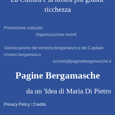
ricchezza
BAGNATICA
BARBAGLIO
Promozione culturale
Organizzazione eventi
BARBATA
Valorizzazione del territorio bergamasco e del Capitale
BARIANO
Umano bergamasco
scrivimi@paginebergamasche.it
BARZANA
Pagine Bergamasche
BEDULITA
da un 'Idea di Maria Di Pietro
BERBENNO
BERZO SAN FERMO
Privacy Policy
/
Credits