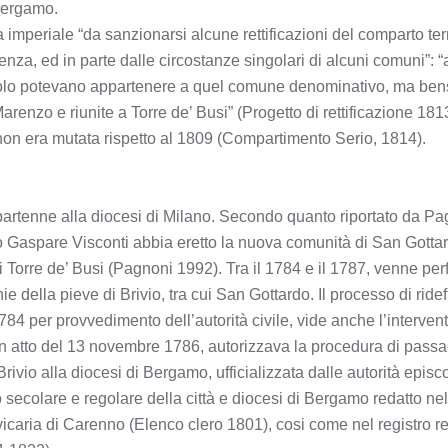
 Bergamo.
 imperiale “da sanzionarsi alcune rettificazioni del comparto terr
ienza, ed in parte dalle circostanze singolari di alcuni comuni”
itolo potevano appartenere a quel comune denominativo, ma be
enzo e riunite a Torre de’ Busi” (Progetto di rettificazione 1813
 non era mutata rispetto al 1809 (Compartimento Serio, 1814).
partenne alla diocesi di Milano. Secondo quanto riportato da Pag
o Gaspare Visconti abbia eretto la nuova comunità di San Gotta
orre de’ Busi (Pagnoni 1992). Tra il 1784 e il 1787, venne perf
 della pieve di Brivio, tra cui San Gottardo. Il processo di ridef
784 per provvedimento dell’autorità civile, vide anche l’interven
on atto del 13 novembre 1786, autorizzava la procedura di passa
rivio alla diocesi di Bergamo, ufficializzata dalle autorità episc
 secolare e regolare della città e diocesi di Bergamo redatto nel
icaria di Carenno (Elenco clero 1801), cosi come nel registro rel