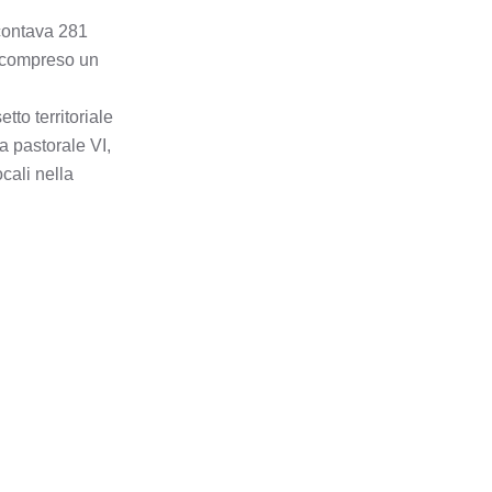
 contava 281
CAMERATA
CORNELLO
a compreso un
CANONICA D'ADDA
to territoriale
a pastorale VI,
CAPIZZONE
cali nella
CAPRIATE SAN
GERVASIO
CAPRINO
BERGAMASCO
CARAVAGGIO
CAROBBIO DEGLI
ANGELI
CARONA