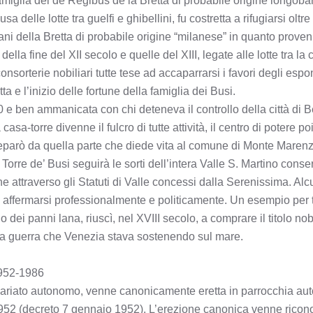
miglia dei de Regibus de la Bretta di probabile origine longoba
a delle lotte tra guelfi e ghibellini, fu costretta a rifugiarsi oltre
 della Bretta di probabile origine “milanese” in quanto proveni
a fine del XII secolo e quelle del XIII, legate alle lotte tra la 
 consorterie nobiliari tutte tese ad accaparrarsi i favori degli espo
ta e l’inizio delle fortune della famiglia dei Busi.
 e ben ammanicata con chi deteneva il controllo della città di
asa-torre divenne il fulcro di tutte attività, il centro di potere p
parò da quella parte che diede vita al comune di Monte Marenz
orre de’ Busi seguirà le sorti dell’intera Valle S. Martino cons
 attraverso gli Statuti di Valle concessi dalla Serenissima. Alcu
 affermarsi professionalmente e politicamente. Un esempio per tu
dei panni lana, riuscì, nel XVIII secolo, a comprare il titolo nobi
la guerra che Venezia stava sostenendo sul mare.
1952-1986
icariato autonomo, venne canonicamente eretta in parrocchia a
952 (decreto 7 gennaio 1952). L’erezione canonica venne ricon