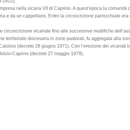
34-1822).
ompresa nella vicaria VII di Caprino. A quest’epoca la comunitá
caria e da un cappellano. Entro la circoscrizione parrocchiale er
circoscrizione vicariale fino alle successive modifiche dell’asset
ne territoriale diocesana in zone pastorali, fu aggregata alla zon
alolzio (decreto 28 giugno 1971). Con l’erezione dei vicariati lo
 Calolzio-Caprino (decreto 27 maggio 1979).