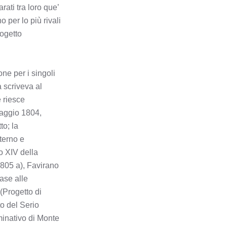
ati tra loro que’
 per lo più rivali
BOLTIERE
rogetto
BONATE SOPRA
one per i singoli
BONATE SOTTO
 scriveva al
e riesce
BORGO DI TERZO
 maggio 1804,
to; la
BOSSICO
terno e
o XIV della
BOTTANUCO
1805 a), Favirano
base alle
BRACCA
 (Progetto di
o del Serio
BRANZI
inativo di Monte