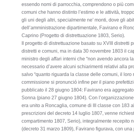
essendo nomi di parrocchia, comprendono o più comuni, 
comuni che hanno distinto l’estimo e le attività, tropp
gli uni degli altri, specialmente ne’ monti, dove gli a
dell’amministrazione dipartimentale, Favirano e Ron
Caprino (Progetto di distrettuazione 1803, Serio).
Il progetto di distrettuazione basato su XVIII distretti
distretti e comuni, ma in data 30 novembre 1803 il ca
ministro degli affari interni che “non avendo ancora l
necessario d’avere alcuni schiarimenti relativi alla pr
salvo “quanto riguarda la classe delle comuni, il loro 
commissione si pronunció infine per il piano prefettiz
pubblicato il 28 giugno 1804: Favirano era aggregato 
Sonna (piano 27 giugno 1804). Con l’organizzazione d
era unito a Roncaglia, comune di III classe con 183 abi
prescrizioni del decreto 14 luglio 1807, venne richiest
compartimento 1807, Serio), integralmente recepito n
(decreto 31 marzo 1809), Favirano figurava, con una