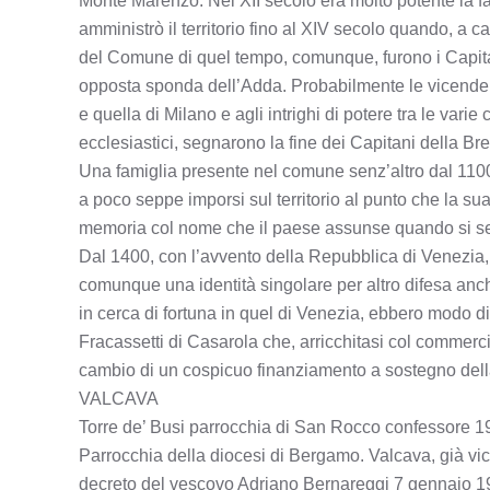
Monte Marenzo. Nel XII secolo era molto potente la fa
amministrò il territorio fino al XIV secolo quando, a caus
del Comune di quel tempo, comunque, furono i Capitani
opposta sponda dell’Adda. Probabilmente le vicende dell
e quella di Milano e agli intrighi di potere tra le varie
ecclesiastici, segnarono la fine dei Capitani della Bret
Una famiglia presente nel comune senz’altro dal 1100
a poco seppe imporsi sul territorio al punto che la sua c
memoria col nome che il paese assunse quando si se
Dal 1400, con l’avvento della Repubblica di Venezia, T
comunque una identità singolare per altro difesa anche
in cerca di fortuna in quel di Venezia, ebbero modo di
Fracassetti di Casarola che, arricchitasi col commercio 
cambio di un cospicuo finanziamento a sostegno del
VALCAVA
Torre de’ Busi parrocchia di San Rocco confessore 
Parrocchia della diocesi di Bergamo. Valcava, già v
decreto del vescovo Adriano Bernareggi 7 gennaio 1