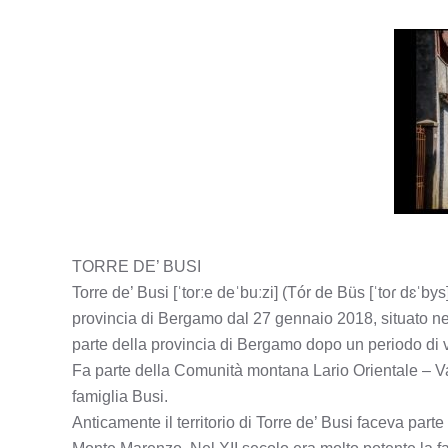
TORRE DE’ BUSI
Torre de’ Busi [ˈtorːe deˈbuːzi] (Tór de Büs [ˈtoɾ dɛˈb
provincia di Bergamo dal 27 gennaio 2018, situato nel
parte della provincia di Bergamo dopo un periodo di 
Fa parte della Comunità montana Lario Orientale – Val
famiglia Busi.
Anticamente il territorio di Torre de’ Busi faceva par