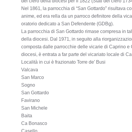
del clero della diocesi per il 1822 (Stati del clero 17
Nel 1861, la parrocchia di “San Gottardo” risultava c
anime, ed era rella da un parroco definitore della vi
oratorio dedicato a San Defendente (GDBg).
La parrocchia di San Gottardo rimase compresa in tale 
della diocesi. Dal 1971, in seguito alla riorganizzazio
composta dalle parrocchie delle vicarie di Caprino e C
diocesi, è entrata a far parte del vicariato locale di
Località in cui è frazionato Torre de’ Busi
Valcava
San Marco
Sogno
San Gottardo
Favirano
San Michele
Baita
Ca Bonasco
Casello