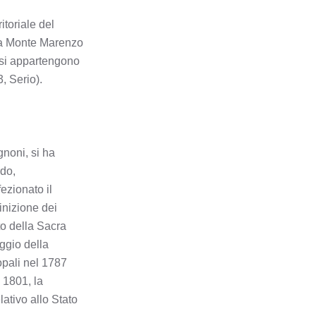
BREMBATE
itoriale del
: “a Monte Marenzo
BREMBATE DI SOPRA
nsi appartengono
BRIGNANO GERA
, Serio).
D'ADDA
BRUMANO
noni, si ha
BRUSAPORTO
rdo,
ezionato il
CALCINATE
inizione dei
to della Sacra
CALCIO
ggio della
opali nel 1787
CALUSCO D'ADDA
 1801, la
ativo allo Stato
CALVENZANO