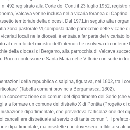
 492 registrato alla Corte dei Conti il 23 luglio 1952, registro n.
onoma, Valcava venne inclusa nella vicaria foranea di Caprino, 
setto territoriale della diocesi. Dal 1971,in seguito alla riorga
 alla zona pastorale VI,composta dalle parrocchie delle vicarie d
ariati locali nella diocesi, è entrata a far parte del vicariato lo
al decreto del ministro dell’interno che risolveva di conferire l
chie della diocesi di Bergamo, alla parrocchia di Valcava succed
 e Rocco confessore e Santa Maria delle Vittorie con sede in lo
tazioni della repubblica cisalpina, figurava, nel 1802, tra i co
rticolare” (Tabella comuni provincia Bergamasca, 1802).
er la concentrazione dei comuni del dipartimento del Serio (che
aglia a formare un comune del distretto X di Pontita (Progetto di 
nistrazione dipartimentale, che prevedeva l’articolazione del di
ol cancelliere distrettuale al servizio di tante comuni”. Il prefett
ne dipartimentale, ma insistette che dovessero ‘rettificarsi alcu