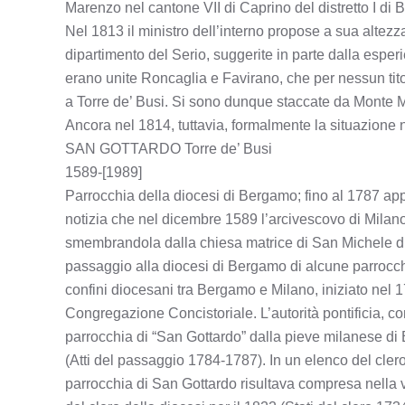
Marenzo nel cantone VII di Caprino del distretto I di
Nel 1813 il ministro dell’interno propose a sua altezza
dipartimento del Serio, suggerite in parte dalla esper
erano unite Roncaglia e Favirano, che per nessun t
a Torre de’ Busi. Si sono dunque staccate da Monte Mar
Ancora nel 1814, tuttavia, formalmente la situazione
SAN GOTTARDO Torre de’ Busi
1589-[1989]
Parrocchia della diocesi di Bergamo; fino al 1787 ap
notizia che nel dicembre 1589 l’arcivescovo di Milan
smembrandola dalla chiesa matrice di San Michele di T
passaggio alla diocesi di Bergamo di alcune parrocchie
confini diocesani tra Bergamo e Milano, iniziato nel 1
Congregazione Concistoriale. L’autorità pontificia, c
parrocchia di “San Gottardo” dalla pieve milanese di B
(Atti del passaggio 1784-1787). In un elenco del clero
parrocchia di San Gottardo risultava compresa nella v