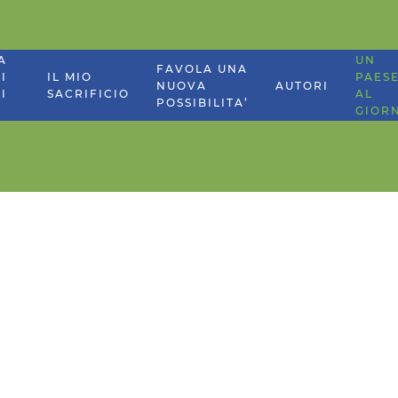
A
UN
FAVOLA UNA
I
IL MIO
PAES
NUOVA
AUTORI
I
SACRIFICIO
AL
POSSIBILITA’
GIOR