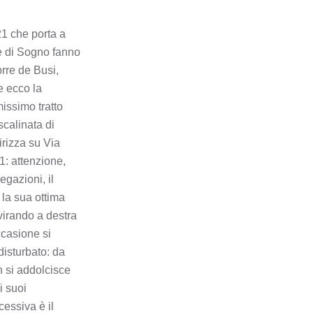
CARVICO
21 che porta a
le di Sogno fanno
CASAZZA
orre de Busi,
e ecco la
CASIRATE D'ADDA
missimo tratto
scalinata di
CASNIGO
dirizza su Via
21: attenzione,
CASSIGLIO
gazioni, il
 la sua ottima
CASTEL ROZZONE
 virando a destra
ccasione si
CASTIONE DELLA
disturbato: da
PRESOLANA
n si addolcisce
i suoi
CASTRO
cessiva è il