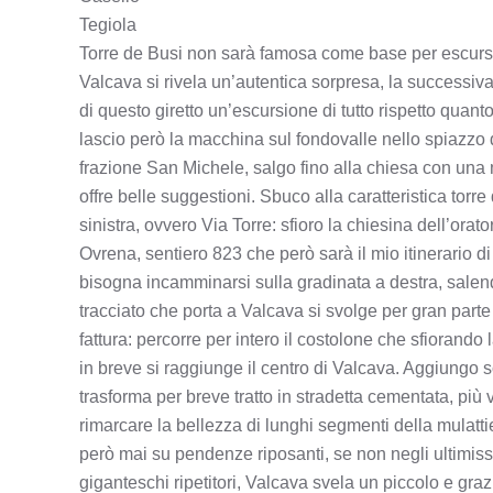
Tegiola
Torre de Busi non sarà famosa come base per escursioni
Valcava si rivela un’autentica sorpresa, la successiv
di questo giretto un’escursione di tutto rispetto qua
lascio però la macchina sul fondovalle nello spiazzo d
frazione San Michele, salgo fino alla chiesa con una mu
offre belle suggestioni. Sbuco alla caratteristica torre 
sinistra, ovvero Via Torre: sfioro la chiesina dell’orato
Ovrena, sentiero 823 che però sarà il mio itinerario di r
bisogna incamminarsi sulla gradinata a destra, salend
tracciato che porta a Valcava si svolge per gran parte
fattura: percorre per intero il costolone che sfiorand
in breve si raggiunge il centro di Valcava. Aggiungo so
trasforma per breve tratto in stradetta cementata, più
rimarcare la bellezza di lunghi segmenti della mulatt
però mai su pendenze riposanti, se non negli ultimissi
giganteschi ripetitori, Valcava svela un piccolo e gra