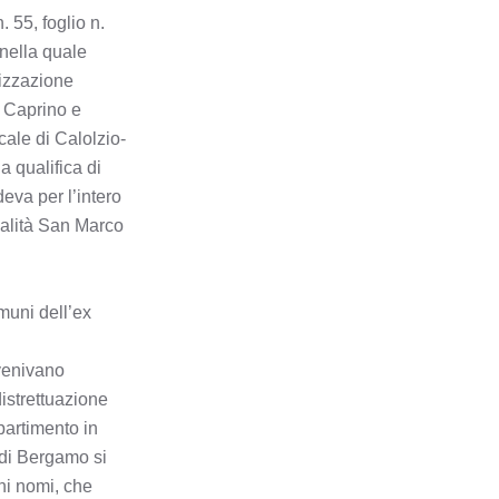
 55, foglio n.
BARBATA
nella quale
nizzazione
BARIANO
i Caprino e
cale di Calolzio-
BARZANA
a qualifica di
eva per l’intero
BEDULITA
calità San Marco
BERBENNO
muni dell’ex
BERZO SAN FERMO
 venivano
BIANZANO
distrettuazione
partimento in
BLELLO
o di Bergamo si
ni nomi, che
BOLGARE