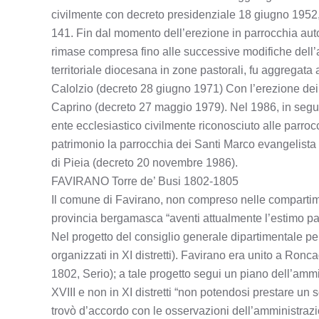
civilmente con decreto presidenziale 18 giugno 1952, n.
141. Fin dal momento dell’erezione in parrocchia aut
rimase compresa fino alle successive modifiche dell’as
territoriale diocesana in zone pastorali, fu aggregata
Calolzio (decreto 28 giugno 1971) Con l’erezione dei vic
Caprino (decreto 27 maggio 1979). Nel 1986, in seguito 
ente ecclesiastico civilmente riconosciuto alle parroc
patrimonio la parrocchia dei Santi Marco evangelista
di Pieia (decreto 20 novembre 1986).
FAVIRANO Torre de’ Busi 1802-1805
Il comune di Favirano, non compreso nelle compartimen
provincia bergamasca “aventi attualmente l’estimo pa
Nel progetto del consiglio generale dipartimentale p
organizzati in XI distretti). Favirano era unito a Ronc
1802, Serio); a tale progetto segui un piano dell’ammi
XVIII e non in XI distretti “non potendosi prestare un s
trovò d’accordo con le osservazioni dell’amministrazio