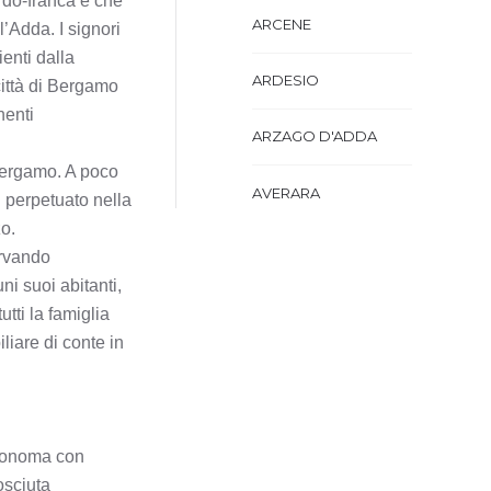
rdo-franca e che
ARCENE
 l’Adda. I signori
enti dalla
ARDESIO
città di Bergamo
nenti
ARZAGO D'ADDA
 Bergamo. A poco
AVERARA
oi perpetuato nella
o.
AVIATICO
ervando
ni suoi abitanti,
AZZANO SAN PAOLO
tti la famiglia
liare di conte in
AZZONE
BAGNATICA
utonoma con
BARBAGLIO
osciuta