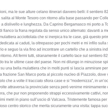
, ma le sue alture celano itinerari davvero belli: il sentiero 8
a salita al Monte Tesoro con ritorno alla base passando per Col
nto a dislivello e lunghezza. Da Caprino Bergamasco mi porto a T
i fianco la frana regolata da senso unico alternato: davanti a m
lattiera acciottolata che si inerpica tra le case, già questo pri
dedicata ai caduti, la oltrepasso per pochi metri e mi infilo sulla 
rio e seguo la via fino ad incontrare un cartello che a sinistra in
itorno. Alt fermi tutti, stranamente il cartello tace sul sentiero 8
o tra le ultime case del paese. Non mi dilungo in minuziose spie
 su una bella mulattiera che in molti punti si lascia ammirare per
o la frazione San Marco porta al piccolo nucleo di Piazzolo, dove
lo che a volte il tracciato sfiora case e si “modernizza”, in un’o
 volte attraversa la provinciale senza però venirne minimamente 
iera, che pur non proponendo strappi eccessivamente cattivi, no
mi metri in piano sull’uscio di Valcava. Tristemente famosa per 
zioso centro storico che merita sicuramente una visita: tappa suc