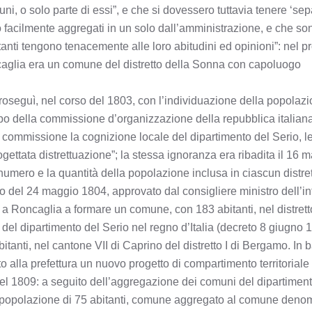
o solo parte di essi”, e che si dovessero tuttavia tenere ‘separ
o facilmente aggregati in un solo dall’amministrazione, e che sono
bitanti tengono tenacemente alle loro abitudini ed opinioni”: nel p
caglia era un comune del distretto della Sonna con capoluogo
 proseguì, nel corso del 1803, con l’individuazione della popolazi
po della commissione d’organizzazione della repubblica italiana
a commissione la cognizione locale del dipartimento del Serio, l
ogettata distrettuazione”; la stessa ignoranza era ribadita il 16
numero e la quantità della popolazione inclusa in ciascun distret
io del 24 maggio 1804, approvato dal consigliere ministro dell’in
a Roncaglia a formare un comune, con 183 abitanti, nel distrett
el dipartimento del Serio nel regno d’Italia (decreto 8 giugno 
tanti, nel cantone VII di Caprino del distretto I di Bergamo. In 
o alla prefettura un nuovo progetto di compartimento territoriale
el 1809: a seguito dell’aggregazione dei comuni del dipartiment
 popolazione di 75 abitanti, comune aggregato al comune denom