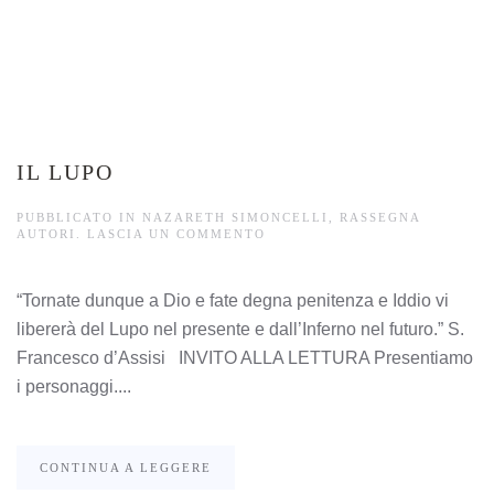
IL LUPO
PUBBLICATO IN
NAZARETH SIMONCELLI
,
RASSEGNA
AUTORI
.
LASCIA UN COMMENTO
“Tornate dunque a Dio e fate degna penitenza e Iddio vi
libererà del Lupo nel presente e dall’Inferno nel futuro.” S.
Francesco d’Assisi INVITO ALLA LETTURA Presentiamo
i personaggi....
CONTINUA A LEGGERE