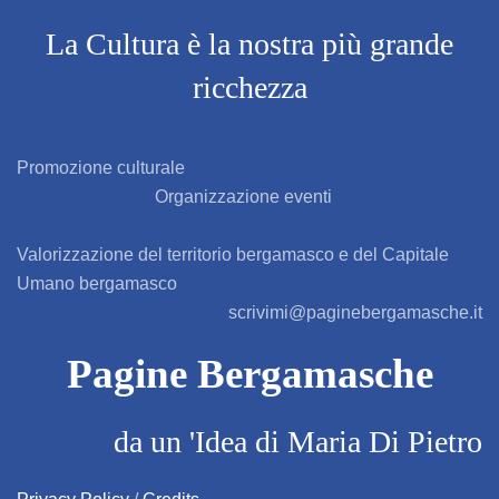
AZZONE
La Cultura è la nostra più grande
ricchezza
BAGNATICA
BARBAGLIO
Promozione culturale
Organizzazione eventi
BARBATA
Valorizzazione del territorio bergamasco e del Capitale
BARIANO
Umano bergamasco
scrivimi@paginebergamasche.it
BARZANA
Pagine Bergamasche
BEDULITA
da un 'Idea di Maria Di Pietro
BERBENNO
BERZO SAN FERMO