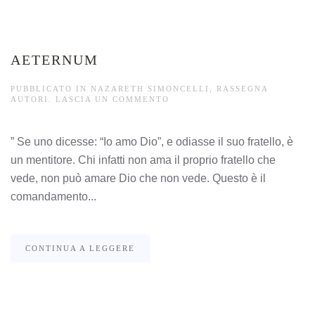
AETERNUM
PUBBLICATO IN
NAZARETH SIMONCELLI
,
RASSEGNA
AUTORI
.
LASCIA UN COMMENTO
” Se uno dicesse: “Io amo Dio”, e odiasse il suo fratello, è
un mentitore. Chi infatti non ama il proprio fratello che
vede, non può amare Dio che non vede. Questo è il
comandamento...
CONTINUA A LEGGERE