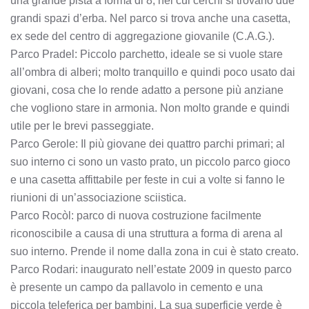
una grande pista a forma di 8, nei cui cerchi si trovano due
grandi spazi d’erba. Nel parco si trova anche una casetta,
ex sede del centro di aggregazione giovanile (C.A.G.).
Parco Pradel: Piccolo parchetto, ideale se si vuole stare
all’ombra di alberi; molto tranquillo e quindi poco usato dai
giovani, cosa che lo rende adatto a persone più anziane
che vogliono stare in armonia. Non molto grande e quindi
utile per le brevi passeggiate.
Parco Gerole: Il più giovane dei quattro parchi primari; al
suo interno ci sono un vasto prato, un piccolo parco gioco
e una casetta affittabile per feste in cui a volte si fanno le
riunioni di un’associazione sciistica.
Parco Rocòl: parco di nuova costruzione facilmente
riconoscibile a causa di una struttura a forma di arena al
suo interno. Prende il nome dalla zona in cui è stato creato.
Parco Rodari: inaugurato nell’estate 2009 in questo parco
è presente un campo da pallavolo in cemento e una
piccola teleferica per bambini. La sua superficie verde è