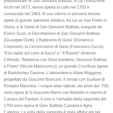
prepositurale di San Giovanni Battista, la cui costruzione
iniziò nel 1673, venne aperta al culto nel 1703 e
consacrata nel 1863. Al suo interno si possono trovare
opere di grande spessore artistico, tra cui un San Pietro in
Gloria, e le Storie di San Giovanni Battista, eseguite da
Enrico Scuri, la Decollazione di San Giovanni Battista
(Giuseppe Diotti), il Battesimo di Gesù’ (Domenico
Carpinoni), la Circoncisione di Gesù (Francesco Zucco),
“Elia rapito sul carro di fuoco” e ” Il Risorto” (Antonio
Cifrondi), “Madonna con Gesù bambino, Giovanni Battista
e Pietro” (Nicola Malinconico), un grande Crocifisso ligneo
di Bartolomeo Gaurina. L’ottocentesco Altare Maggiore,
progettato da Giacomo Bianconi, è ornato con sculture di
Pompeo Marchesi. I cinque altari laterali, dei primi del ‘700,
sono opera di G.Giacomo Manni con formelle in marmo di
Carrara dei Fantoni. Il coro e l’armadio della sagrestia del
1703 sono opera di Giov. Battista Caniana e figlia
Caterina. La volta della sagrestia è stata affrescata nel