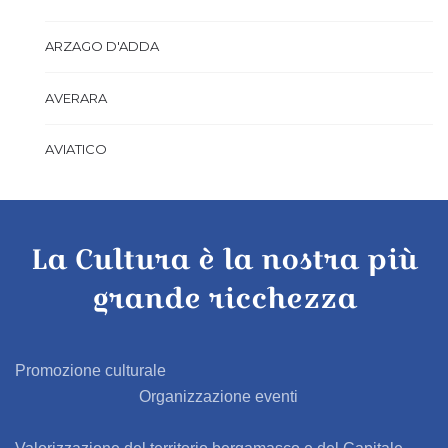
ARZAGO D'ADDA
AVERARA
AVIATICO
AZZANO SAN PAOLO
La Cultura è la nostra più
AZZONE
grande ricchezza
BAGNATICA
BARBAGLIO
Promozione culturale
Organizzazione eventi
BARBATA