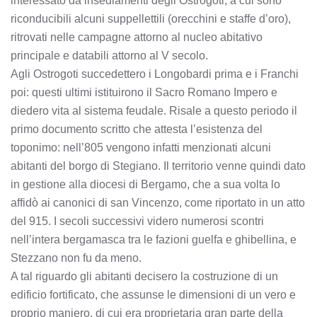
interessato da insediamenti degli Ostrogoti, a cui sono
riconducibili alcuni suppellettili (orecchini e staffe d’oro),
ritrovati nelle campagne attorno al nucleo abitativo
principale e databili attorno al V secolo.
Agli Ostrogoti succedettero i Longobardi prima e i Franchi
poi: questi ultimi istituirono il Sacro Romano Impero e
diedero vita al sistema feudale. Risale a questo periodo il
primo documento scritto che attesta l’esistenza del
toponimo: nell’805 vengono infatti menzionati alcuni
abitanti del borgo di Stegiano. Il territorio venne quindi dato
in gestione alla diocesi di Bergamo, che a sua volta lo
affidò ai canonici di san Vincenzo, come riportato in un atto
del 915. I secoli successivi videro numerosi scontri
nell’intera bergamasca tra le fazioni guelfa e ghibellina, e
Stezzano non fu da meno.
A tal riguardo gli abitanti decisero la costruzione di un
edificio fortificato, che assunse le dimensioni di un vero e
proprio maniero, di cui era proprietaria gran parte della