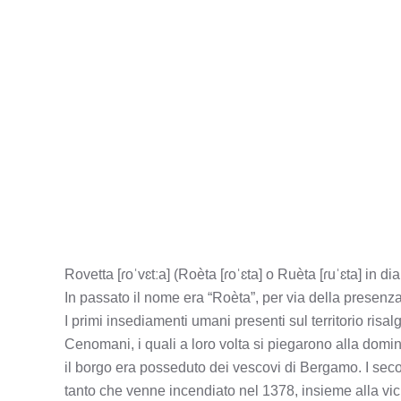
Rovetta [ɾoˈvɛtːa] (Roèta [ɾoˈɛta] o Ruèta [ɾuˈɛta] in 
In passato il nome era “Roèta”, per via della presenz
I primi insediamenti umani presenti sul territorio risal
Cenomani, i quali a loro volta si piegarono alla domi
il borgo era posseduto dei vescovi di Bergamo. I secoli
tanto che venne incendiato nel 1378, insieme alla vicin