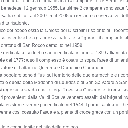
ina con una cupola a cipolla ospita 10 campane in Re Bemolle ca
 benedette il 2 gennaio 1955. Le ultime 2 campane sono state f
esa ha subito tra il 2007 ed il 2008 un restauro conservativo del
idità risalente.
tico del paese ossia la Chiesa dei Disciplini risalente al Trecent
settecentesche a grandezza naturale raffiguranti il compianto al
e oratorio di San Rocco demolito nel 1959.
e dedicata al suddetto santo edificata intorno al 1899 affiancat
e del 1777; tutto il complesso è costruito sopra l’area di un anti
di valore di Lattanzio Querena e Domenico Carpinoni.
sità popolare sono diffusi sul territorio delle due parrocchie e rico
etta e quella della Madonna di Lourdes e di San Salvatore a San
 erge sulla strada che collega Rovetta a Clusone, e ricorda l’
eri provenienti dalla Val di Scalve vennero assaliti dai briganti 
ola esistente; venne poi edificato nel 1544 il primo santuario che
nne così costruito l’attuale a pianta di croce greca con un portico
ta è consultabile nel sito della proloco