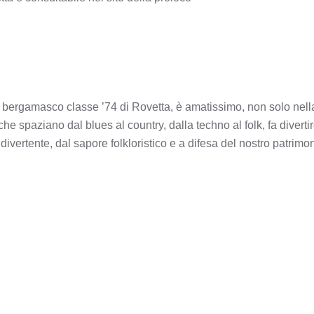
re bergamasco classe ’74 di Rovetta, è amatissimo, non solo nella
he spaziano dal blues al country, dalla techno al folk, fa diverti
ertente, dal sapore folkloristico e a difesa del nostro patrimon