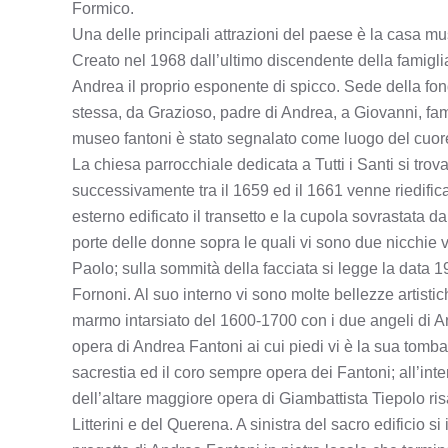
Formico.
Una delle principali attrazioni del paese è la casa m
Creato nel 1968 dall’ultimo discendente della famigli
Andrea il proprio esponente di spicco. Sede della fon
stessa, da Grazioso, padre di Andrea, a Giovanni, famosi
museo fantoni è stato segnalato come luogo del cuor
La chiesa parrocchiale dedicata a Tutti i Santi si trov
successivamente tra il 1659 ed il 1661 venne riedific
esterno edificato il transetto e la cupola sovrastata d
porte delle donne sopra le quali vi sono due nicchie vu
Paolo; sulla sommità della facciata si legge la data 1
Fornoni. Al suo interno vi sono molte bellezze artisti
marmo intarsiato del 1600-1700 con i due angeli di An
opera di Andrea Fantoni ai cui piedi vi è la sua tomba, 
sacrestia ed il coro sempre opera dei Fantoni; all’inte
dell’altare maggiore opera di Giambattista Tiepolo ris
Litterini e del Querena. A sinistra del sacro edificio s