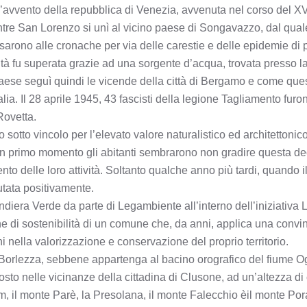
 l’avvento della repubblica di Venezia, avvenuta nel corso del X
re San Lorenzo si unì al vicino paese di Songavazzo, dal qual
arono alle cronache per via delle carestie e delle epidemie di 
à fu superata grazie ad una sorgente d’acqua, trovata presso l
Il paese seguì quindi le vicende della città di Bergamo e come que
ia. Il 28 aprile 1945, 43 fascisti della legione Tagliamento furono
Rovetta.
o sotto vincolo per l’elevato valore naturalistico ed architettonic
 un primo momento gli abitanti sembrarono non gradire questa de
o delle loro attività. Soltanto qualche anno più tardi, quando i
lutata positivamente.
ndiera Verde da parte di Legambiente all’interno dell’iniziativa
he di sostenibilità di un comune che, da anni, applica una convin
 nella valorizzazione e conservazione del proprio territorio.
l Borlezza, sebbene appartenga al bacino orografico del fiume Og
osto nelle vicinanze della cittadina di Clusone, ad un’altezza di
lum, il monte Parè, la Presolana, il monte Falecchio èil monte Por