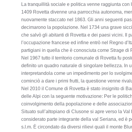
La tranquillità sociale e politica venne raggiunta con
1409 Rovetta divenne una parrocchia autonoma, ment
nuovamente staccato nel 1863. Gli anni seguenti pass
decimarono la popolazione. Nel 1734 una grave siccit
che salvò gli abitanti di Rovetta e dei paesi vicini. 
l’occupazione francese ed infine entrò nel Regno d’Ital
partigiani in quella che è conosciuta come Strage di 
Nel 1967 tutto il territorio comunale di Rovetta fu post
definito un quadro naturale di singolare bellezza. In
interpretandola come un impedimento per lo svolgiment
cominciò a dare i primi frutti, la questione venne riva
Nel 2010 il Comune di Rovetta è stato insignito di Ba
delle Alpi con la seguente motivazione: Per le politic
coinvolgimento della popolazione e delle associazioni
Situato sull’altopiano di Clusone si apre verso la Va
considerato parte integrante della val Seriana, ed è p
s.l.m. È circondato da diversi rilievi quali il monte B