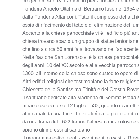
progetto di Andrea Fantoni in pietra locale che term
Fonderia Angelo Ottolina di Bergamo fuse nel 1954 e
dalla Fonderia Allanconi. Tutto il complesso della chi
ossia di rifacimento del tetto e di eliminazione dell’um
Accanto alla chiesa parrocchiale vi è l’edificio più an
chiesa trovano spazio un gruppo di statue fantoniane 
che fino a circa 50 anni fa si trovavano nell’adiacent
Nella frazione San Lorenzo vi è la chiesa parrocchial
degli anni ’10 del XX secolo e alla vecchia parrocchial
1300; all’interno della chiesa sono custodite opere 
Altri edifici religiosi che testimoniano la forte religio
Chiesetta della Santissima Trinità e del Crest a Rov
Il santuario dedicato alla Madonna di Somma Prada si
miracoloso occorso il 2 luglio 1533, quando i carretti
allontanati da una luce che scaturì dalla piccola edic
da una frana del 1622 tranne l’affresco miracoloso e ve
aprono gli ingressi al santuario
Il programma estivo degli avvenimenti previsti a Rovet