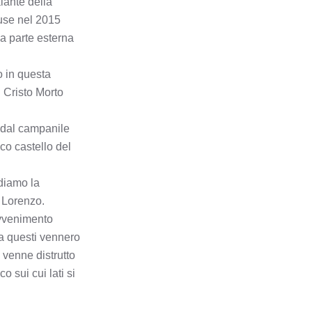
lante della
use nel 2015
BOLTIERE
la parte esterna
BONATE SOPRA
o in questa
 Cristo Morto
BONATE SOTTO
a dal campanile
BORGO DI TERZO
co castello del
BOSSICO
rdiamo la
 Lorenzo.
BOTTANUCO
avvenimento
ma questi vennero
BRACCA
 venne distrutto
 sui cui lati si
BRANZI