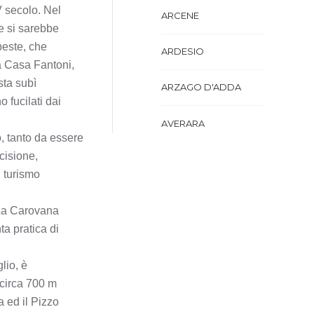
V secolo. Nel
ARCENE
e si sarebbe
peste, che
ARDESIO
a Casa Fantoni,
sta subì
ARZAGO D'ADDA
 fucilati dai
AVERARA
o, tanto da essere
cisione,
AVIATICO
l turismo
AZZANO SAN PAOLO
 La Carovana
ta pratica di
AZZONE
lio, è
BAGNATICA
 circa 700 m
a ed il Pizzo
BARBAGLIO