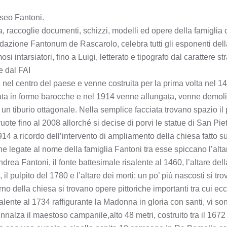
useo Fantoni.
a, raccoglie documenti, schizzi, modelli ed opere della famiglia
dazione Fantonum de Rascarolo, celebra tutti gli esponenti dell
 intarsiatori, fino a Luigi, letterato e tipografo dal carattere st
e dal FAI
a nel centro del paese e venne costruita per la prima volta nel 1
ata in forme barocche e nel 1914 venne allungata, venne demolito
a un tiburio ottagonale. Nella semplice facciata trovano spazio il 
ote fino al 2008 allorché si decise di porvi le statue di San Pie
914 a ricordo dell’intervento di ampliamento della chiesa fatto su
che legate al nome della famiglia Fantoni tra esse spiccano l’alt
drea Fantoni, il fonte battesimale risalente al 1460, l’altare d
il pulpito del 1780 e l’altare dei morti; un po’ più nascosti si tro
rno della chiesa si trovano opere pittoriche importanti tra cui ecc
alente al 1734 raffigurante la Madonna in gloria con santi, vi so
i innalza il maestoso campanile,alto 48 metri, costruito tra il 1672