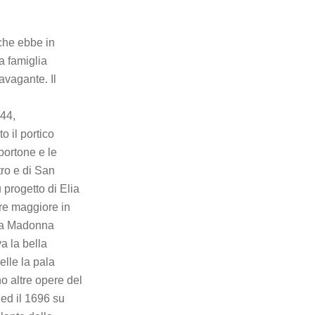
BARBATA
 che ebbe in
BARIANO
a famiglia
ravagante. Il
BARZANA
444,
BEDULITA
 il portico
portone e le
BERBENNO
tro e di San
 progetto di Elia
BERZO SAN FERMO
are maggiore in
ella Madonna
BIANZANO
va la bella
elle la pala
BLELLO
no altre opere del
 ed il 1696 su
BOLGARE