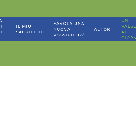
A
UN
FAVOLA UNA
I
IL MIO
PAES
NUOVA
AUTORI
I
SACRIFICIO
AL
POSSIBILITA’
GIOR