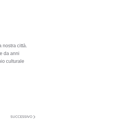
BREMBATE
BREMBATE DI SOPRA
BRIGNANO GERA
D'ADDA
 nostra città.
BRUMANO
re da anni
io culturale
BRUSAPORTO
CALCINATE
CALCIO
CALUSCO D'ADDA
SUCCESSIVO
CALVENZANO