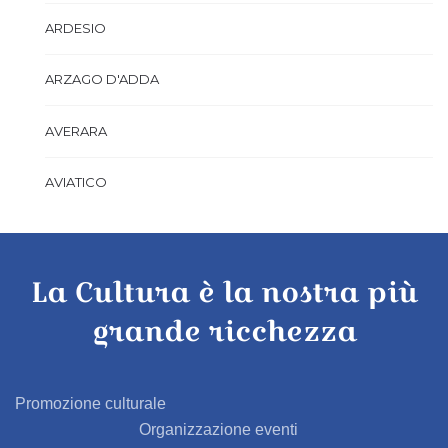
ARDESIO
ARZAGO D'ADDA
AVERARA
AVIATICO
AZZANO SAN PAOLO
La Cultura è la nostra più
AZZONE
grande ricchezza
BAGNATICA
BARBAGLIO
Promozione culturale
Organizzazione eventi
BARBATA