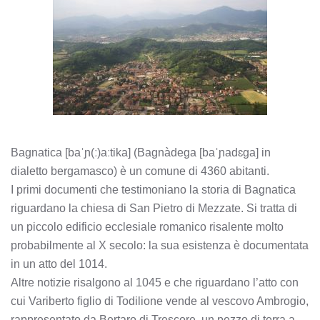
Bagnatica [baˈɲ(ː)aːtika] (Bagnàdega [baˈɲadɛɡa] in
dialetto bergamasco) è un comune di 4360 abitanti.
I primi documenti che testimoniano la storia di Bagnatica
riguardano la chiesa di San Pietro di Mezzate. Si tratta di
un piccolo edificio ecclesiale romanico risalente molto
probabilmente al X secolo: la sua esistenza è documentata
in un atto del 1014.
Altre notizie risalgono al 1045 e che riguardano l’atto con
cui Variberto figlio di Todilione vende al vescovo Ambrogio,
rappresentato da Bertaro di Trescore, un pezzo di terra a