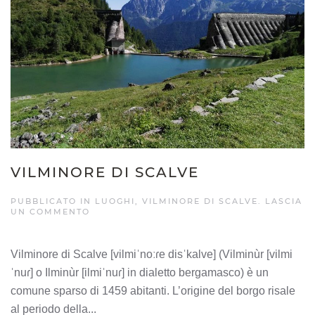
VILMINORE DI SCALVE
PUBBLICATO IN
LUOGHI
,
VILMINORE DI SCALVE
.
LASCIA
UN COMMENTO
Vilminore di Scalve [vilmiˈnoːɾe disˈkalve] (Vilminùr [vilmi
ˈnuɾ] o Ilminùr [ilmiˈnuɾ] in dialetto bergamasco) è un
comune sparso di 1459 abitanti. L’origine del borgo risale
al periodo della...