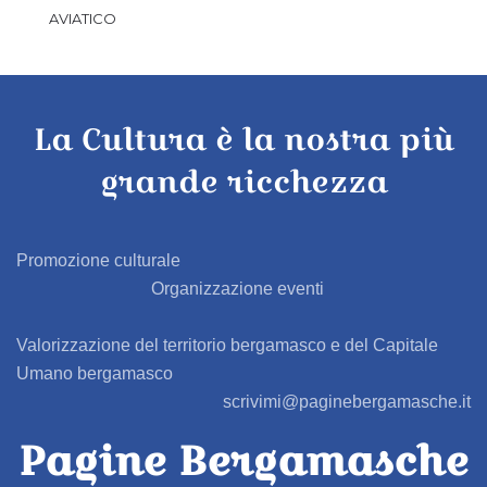
AVIATICO
AZZANO SAN PAOLO
La Cultura è la nostra più
AZZONE
grande ricchezza
BAGNATICA
BARBAGLIO
Promozione culturale
Organizzazione eventi
BARBATA
Valorizzazione del territorio bergamasco e del Capitale
BARIANO
Umano bergamasco
scrivimi@paginebergamasche.it
BARZANA
Pagine Bergamasche
BEDULITA