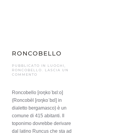
RONCOBELLO
PUBBLICATO IN
LUOGHI
,
RONCOBELLO
.
LASCIA UN
COMMENTO
Roncobello [ɾoŋkoˈbɛlːo]
(Roncobèl [ɾoŋkoˈbɛl] in
dialetto bergamasco) è un
comune di 415 abitanti. Il
toponimo dovrebbe derivare
dal latino Runcus che sta ad