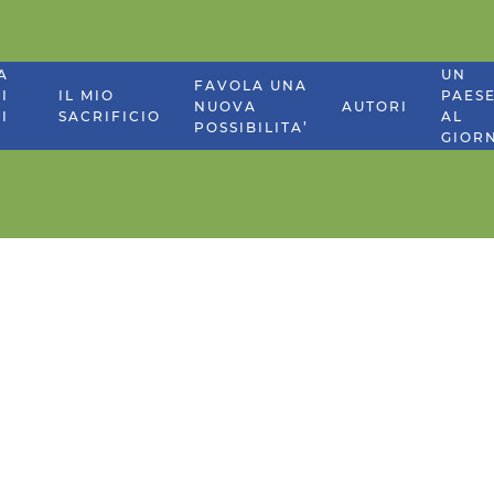
A
UN
FAVOLA UNA
I
IL MIO
PAES
NUOVA
AUTORI
I
SACRIFICIO
AL
POSSIBILITA’
GIOR