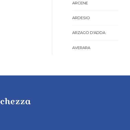
ARCENE
ARDESIO
ARZAGO D'ADDA
AVERARA
AVIATICO
AZZANO SAN PAOLO
AZZONE
cchezza
BAGNATICA
BARBAGLIO