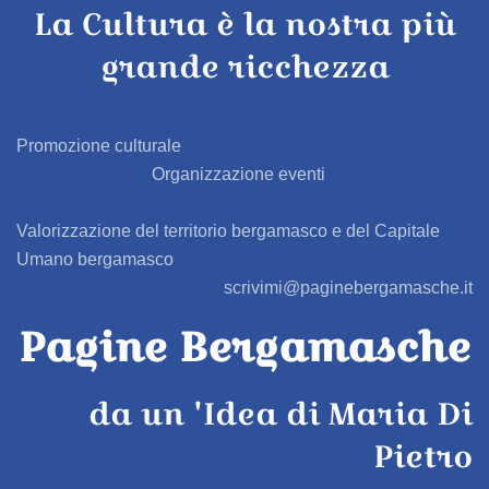
La Cultura è la nostra più
AZZONE
grande ricchezza
BAGNATICA
BARBAGLIO
Promozione culturale
Organizzazione eventi
BARBATA
Valorizzazione del territorio bergamasco e del Capitale
BARIANO
Umano bergamasco
scrivimi@paginebergamasche.it
BARZANA
Pagine Bergamasche
BEDULITA
da un 'Idea di Maria Di
BERBENNO
Pietro
BERZO SAN FERMO