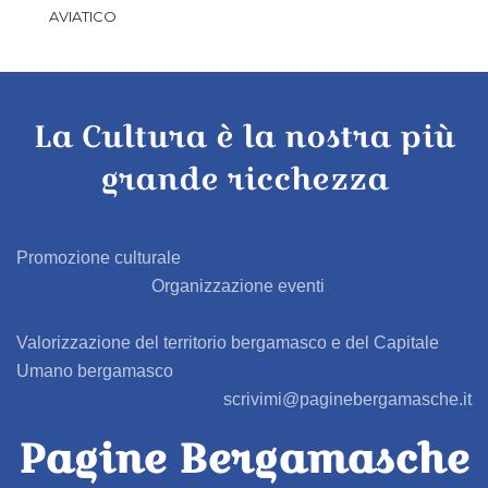
AVIATICO
AZZANO SAN PAOLO
La Cultura è la nostra più
AZZONE
grande ricchezza
BAGNATICA
BARBAGLIO
Promozione culturale
Organizzazione eventi
BARBATA
Valorizzazione del territorio bergamasco e del Capitale
BARIANO
Umano bergamasco
scrivimi@paginebergamasche.it
BARZANA
Pagine Bergamasche
BEDULITA