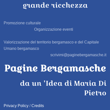
grande ricchezza
BAGNATICA
BARBAGLIO
Promozione culturale
Organizzazione eventi
BARBATA
Valorizzazione del territorio bergamasco e del Capitale
BARIANO
Umano bergamasco
scrivimi@paginebergamasche.it
BARZANA
Pagine Bergamasche
BEDULITA
da un 'Idea di Maria Di
BERBENNO
Pietro
BERZO SAN FERMO
Privacy Policy
/
Credits
BIANZANO