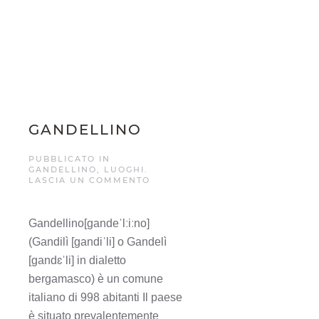
GANDELLINO
PUBBLICATO IN
GANDELLINO
,
LUOGHI
.
LASCIA UN COMMENTO
Gandellino[ɡandeˈlːiːno]
(Gandilì [ɡandiˈli] o Gandelì
[ɡandɛˈli] in dialetto
bergamasco) è un comune
italiano di 998 abitanti Il paese
è situato prevalentemente