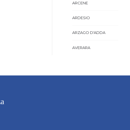
ARCENE
ARDESIO
ARZAGO D'ADDA
AVERARA
AVIATICO
AZZANO SAN PAOLO
AZZONE
za
BAGNATICA
BARBAGLIO