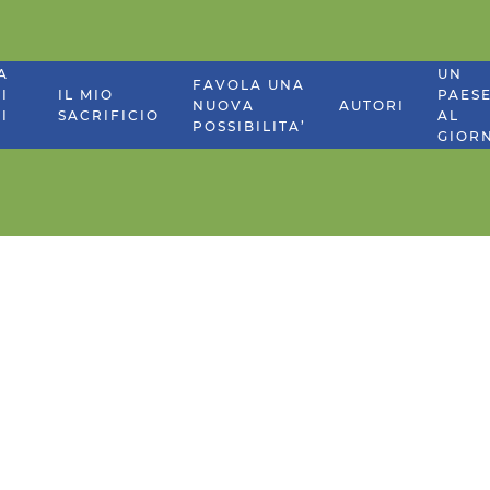
A
UN
FAVOLA UNA
I
IL MIO
PAES
NUOVA
AUTORI
I
SACRIFICIO
AL
POSSIBILITA’
GIOR