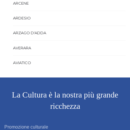
ARCENE
ARDESIO
ARZAGO D'ADDA
AVERARA
AVIATICO
AZZANO SAN PAOLO
AZZONE
La Cultura è la nostra più grande
ricchezza
BAGNATICA
BARBAGLIO
Promozione culturale