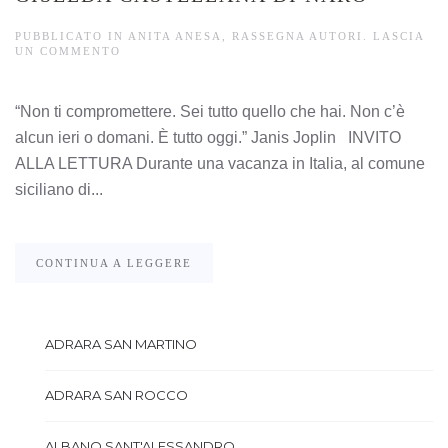
PUBBLICATO IN
ANITA ANESA
,
RASSEGNA AUTORI
.
LASCIA
UN COMMENTO
“Non ti compromettere. Sei tutto quello che hai. Non c’è
alcun ieri o domani. È tutto oggi.” Janis Joplin INVITO
ALLA LETTURA Durante una vacanza in Italia, al comune
siciliano di...
CONTINUA A LEGGERE
ADRARA SAN MARTINO
ADRARA SAN ROCCO
ALBANO SANT'ALESSANDRO