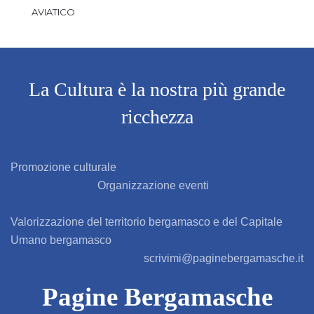
AVIATICO
AZZANO SAN PAOLO
AZZONE
La Cultura è la nostra più grande
ricchezza
BAGNATICA
BARBAGLIO
Promozione culturale
Organizzazione eventi
BARBATA
Valorizzazione del territorio bergamasco e del Capitale
BARIANO
Umano bergamasco
scrivimi@paginebergamasche.it
BARZANA
Pagine Bergamasche
BEDULITA