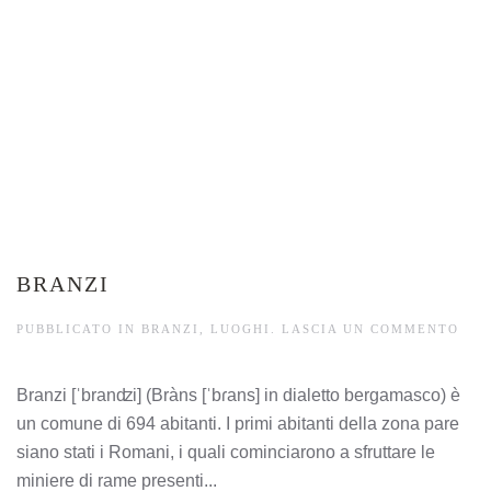
BRANZI
PUBBLICATO IN
BRANZI
,
LUOGHI
.
LASCIA UN COMMENTO
Branzi [ˈbranʣi] (Bràns [ˈbɾans] in dialetto bergamasco) è
un comune di 694 abitanti. I primi abitanti della zona pare
siano stati i Romani, i quali cominciarono a sfruttare le
miniere di rame presenti...