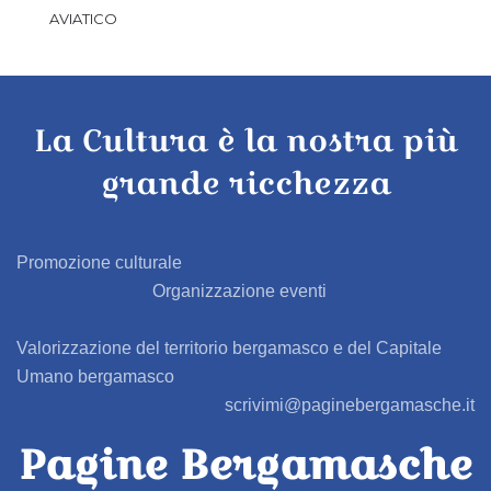
AVIATICO
AZZANO SAN PAOLO
La Cultura è la nostra più
AZZONE
grande ricchezza
BAGNATICA
BARBAGLIO
Promozione culturale
Organizzazione eventi
BARBATA
Valorizzazione del territorio bergamasco e del Capitale
BARIANO
Umano bergamasco
scrivimi@paginebergamasche.it
BARZANA
Pagine Bergamasche
BEDULITA