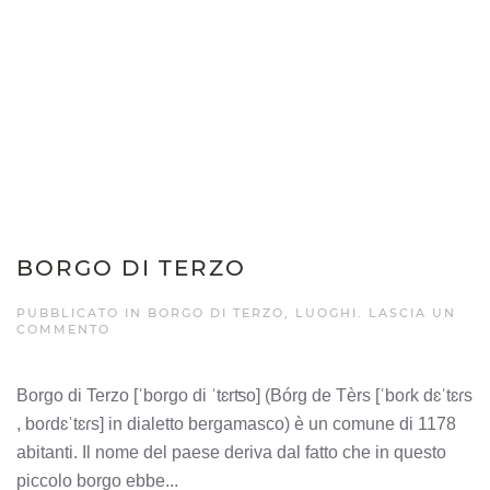
BORGO DI TERZO
PUBBLICATO IN
BORGO DI TERZO
,
LUOGHI
.
LASCIA UN
COMMENTO
Borgo di Terzo [ˈborɡo di ˈtɛrʦo] (Bórg de Tèrs [ˈboɾk dɛˈtɛɾs
, boɾdɛˈtɛɾs] in dialetto bergamasco) è un comune di 1178
abitanti. Il nome del paese deriva dal fatto che in questo
piccolo borgo ebbe...