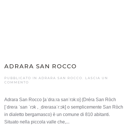
ADRARA SAN ROCCO
PUBBLICATO IN
ADRARA SAN ROCCO
.
LASCIA UN
COMMENTO
Adrara San Rocco [aˈdraːɾa sanˈrɔkːo] (Dréra San Ròch
[ˈdɾeɾa ˈsan ˈɾɔk , ˌdɾeɾasaˈɾːɔk] o semplicemente San Ròch
in dialetto bergamasco) è un comune di 810 abitanti.
Situato nella piccola valle che,...