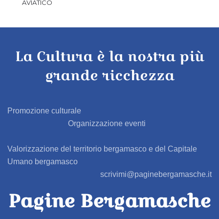
AVIATICO
AZZANO SAN PAOLO
La Cultura è la nostra più
AZZONE
grande ricchezza
BAGNATICA
BARBAGLIO
Promozione culturale
Organizzazione eventi
BARBATA
Valorizzazione del territorio bergamasco e del Capitale
BARIANO
Umano bergamasco
scrivimi@paginebergamasche.it
BARZANA
Pagine Bergamasche
BEDULITA