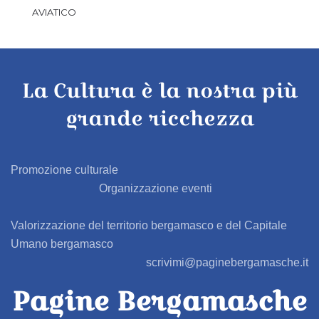
AVIATICO
AZZANO SAN PAOLO
La Cultura è la nostra più
AZZONE
grande ricchezza
BAGNATICA
BARBAGLIO
Promozione culturale
Organizzazione eventi
BARBATA
Valorizzazione del territorio bergamasco e del Capitale
BARIANO
Umano bergamasco
scrivimi@paginebergamasche.it
BARZANA
Pagine Bergamasche
BEDULITA