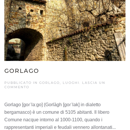
GORLAGO
PUBBLICATO IN
GORLAGO
,
LUOGHI
.
LASCIA UN
COMMENTO
Gorlago [ɡoɾˈlaːɡo] (Gorlàgh [ɡoɾˈlak] in dialetto
bergamasco) è un comune di 5105 abitanti. Il libero
Comune nacque intorno al 1000-1100, quando i
rappresentanti imperiali e feudali vennero allontanati...