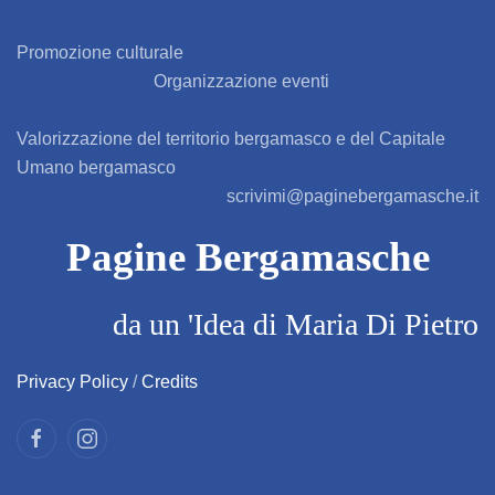
BARBAGLIO
Promozione culturale
Organizzazione eventi
BARBATA
Valorizzazione del territorio bergamasco e del Capitale
BARIANO
Umano bergamasco
scrivimi@paginebergamasche.it
BARZANA
Pagine Bergamasche
BEDULITA
da un 'Idea di Maria Di Pietro
BERBENNO
BERZO SAN FERMO
Privacy Policy
/
Credits
BIANZANO
BLELLO