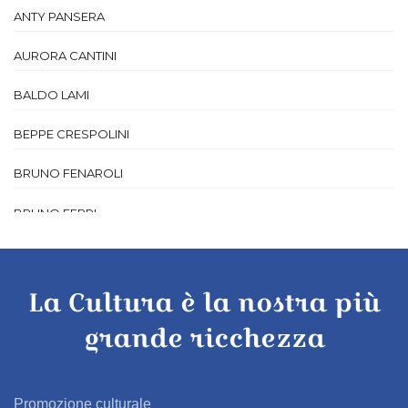
ANTY PANSERA
AURORA CANTINI
BALDO LAMI
BEPPE CRESPOLINI
BRUNO FENAROLI
BRUNO FERRI
BRUNO MANENTI
CALOGERO LUIGI FERRARO
La Cultura è la nostra più
grande ricchezza
CAMILLA MARINONI
CARLA PASSERA
Promozione culturale