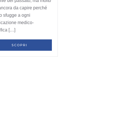
ie del passato, ma molto
ancora da capire perché
no sfugge a ogni
ficazione medico-
ifica […]
SCOPRI