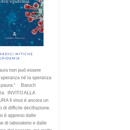
RADICI MITICHE
EPIDEMIA
aura non può essere
 speranza né la speranza
 paura.“ Baruch
za INVITO ALLA
RA Il virus è ancora un
 di difficile decifrazione,
si è appreso dalle
he di laboratorio e dalle