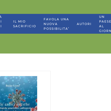
A
UN
FAVOLA UNA
I
IL MIO
PAES
NUOVA
AUTORI
I
SACRIFICIO
AL
POSSIBILITA’
GIOR