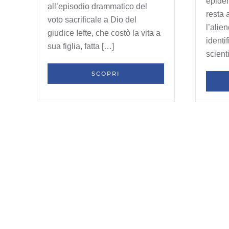
epidem
all’episodio drammatico del
resta 
voto sacrificale a Dio del
l’alie
giudice Iefte, che costò la vita a
identi
sua figlia, fatta […]
scient
SCOPRI