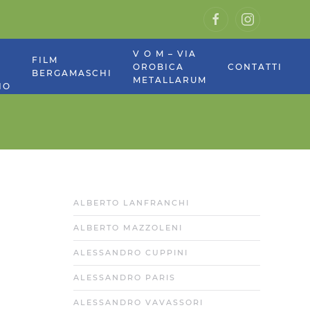
V O M – VIA
E
FILM
OROBICA
CONTATTI
BERGAMASCHI
METALLARUM
NO
ALBERTO LANFRANCHI
ALBERTO MAZZOLENI
ALESSANDRO CUPPINI
ALESSANDRO PARIS
ALESSANDRO VAVASSORI