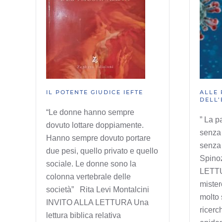
IL POTENTE GIUDICE IEFTE
ALLE 
DELL’
“Le donne hanno sempre
” La p
dovuto lottare doppiamente.
senza
Hanno sempre dovuto portare
senza
due pesi, quello privato e quello
Spino
sociale. Le donne sono la
LETTU
colonna vertebrale delle
mistero
società” Rita Levi Montalcini
molto 
INVITO ALLA LETTURA Una
ricerc
lettura biblica relativa