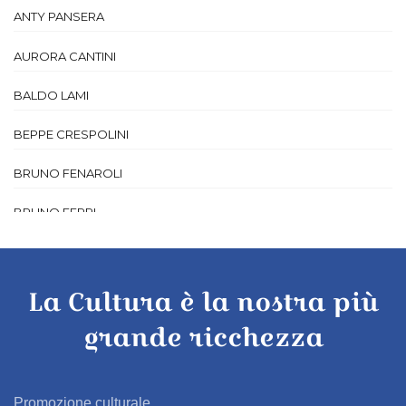
ANTY PANSERA
AURORA CANTINI
BALDO LAMI
BEPPE CRESPOLINI
BRUNO FENAROLI
BRUNO FERRI
BRUNO MANENTI
CALOGERO LUIGI FERRARO
La Cultura è la nostra più
grande ricchezza
CAMILLA MARINONI
CARLA PASSERA
Promozione culturale