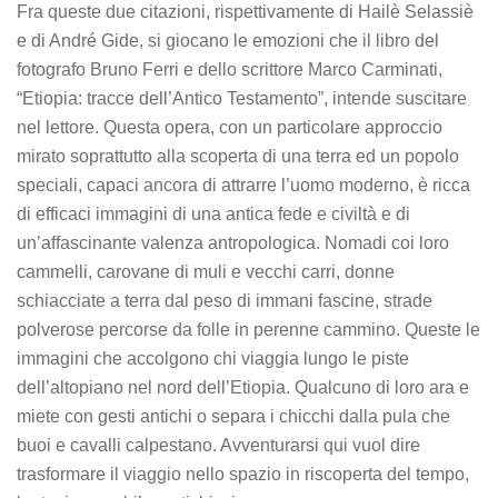
Fra queste due citazioni, rispettivamente di Hailè Selassiè
e di André Gide, si giocano le emozioni che il libro del
fotografo Bruno Ferri e dello scrittore Marco Carminati,
“Etiopia: tracce dell’Antico Testamento”, intende suscitare
nel lettore. Questa opera, con un particolare approccio
mirato soprattutto alla scoperta di una terra ed un popolo
speciali, capaci ancora di attrarre l’uomo moderno, è ricca
di efficaci immagini di una antica fede e civiltà e di
un’affascinante valenza antropologica. Nomadi coi loro
cammelli, carovane di muli e vecchi carri, donne
schiacciate a terra dal peso di immani fascine, strade
polverose percorse da folle in perenne cammino. Queste le
immagini che accolgono chi viaggia lungo le piste
dell’altopiano nel nord dell’Etiopia. Qualcuno di loro ara e
miete con gesti antichi o separa i chicchi dalla pula che
buoi e cavalli calpestano. Avventurarsi qui vuol dire
trasformare il viaggio nello spazio in riscoperta del tempo,