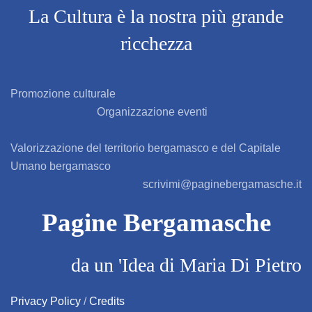
CALOGERO LUIGI FERRARO
La Cultura è la nostra più grande
CAMILLA MARINONI
ricchezza
CARLA PASSERA
Promozione culturale
CARLA STROPPA
Organizzazione eventi
CLAUDIA PANDINI
Valorizzazione del territorio bergamasco e del Capitale
CLAUDIA REGHENZI
Umano bergamasco
scrivimi@paginebergamasche.it
CLAUDIO CALZANA
Pagine Bergamasche
CLAUDIO CREMASCHI
CLAUDIO ROTA
da un 'Idea di Maria Di Pietro
DANIELE MARCHESINI
Privacy Policy
/
Credits
DANILO PERICO