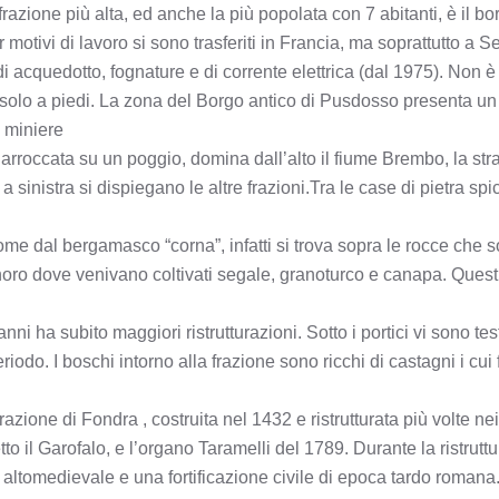
razione più alta, ed anche la più popolata con 7 abitanti, è il b
motivi di lavoro si sono trasferiti in Francia, ma soprattutto a 
di acquedotto, fognature e di corrente elettrica (dal 1975). Non 
 solo a piedi. La zona del Borgo antico di Pusdosso presenta un c
e miniere
arroccata su un poggio, domina dall’alto il fiume Brembo, la strad
 sinistra si dispiegano le altre frazioni.Tra le case di pietra sp
ome dal bergamasco “corna”, infatti si trova sopra le rocce che 
oro dove venivano coltivati segale, granoturco e canapa. Quest’ult
anni ha subito maggiori ristrutturazioni. Sotto i portici vi sono t
riodo. I boschi intorno alla frazione sono ricchi di castagni i cui
azione di Fondra , costruita nel 1432 e ristrutturata più volte nei
 il Garofalo, e l’organo Taramelli del 1789. Durante la ristrutt
 altomedievale e una fortificazione civile di epoca tardo romana. I