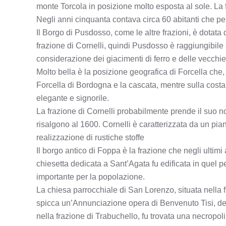
monte Torcola in posizione molto esposta al sole. La f
Negli anni cinquanta contava circa 60 abitanti che per 
Il Borgo di Pusdosso, come le altre frazioni, è dotata 
frazione di Cornelli, quindi Pusdosso è raggiungibile
considerazione dei giacimenti di ferro e delle vecchi
Molto bella è la posizione geografica di Forcella che, 
Forcella di Bordogna e la cascata, mentre sulla costa a
elegante e signorile.
La frazione di Cornelli probabilmente prende il suo n
risalgono al 1600. Cornelli è caratterizzata da un pian
realizzazione di rustiche stoffe
Il borgo antico di Foppa è la frazione che negli ultimi 
chiesetta dedicata a Sant’Agata fu edificata in quel pe
importante per la popolazione.
La chiesa parrocchiale di San Lorenzo, situata nella fr
spicca un’Annunciazione opera di Benvenuto Tisi, detto
nella frazione di Trabuchello, fu trovata una necropoli