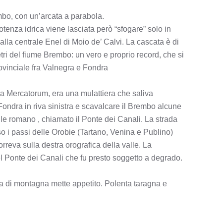
mbo, con un’arcata a parabola.
potenza idrica viene lasciata però “sfogare” solo in
 alla centrale Enel di Moio de’ Calvi. La cascata è di
etri del fiume Brembo: un vero e proprio record, che si
rovinciale fra Valnegra e Fondra
ia Mercatorum, era una mulattiera che saliva
 Fondra in riva sinistra e scavalcare il Brembo alcune
tile romano , chiamato il Ponte dei Canali. La strada
erso i passi delle Orobie (Tartano, Venina e Publino)
rreva sulla destra orografica della valle. La
l Ponte dei Canali che fu presto soggetto a degrado.
ria di montagna mette appetito. Polenta taragna e