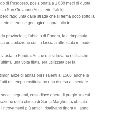
orgo di Pusdosso, posizionata a 1.038 metri di quota.
Sesto San Giovanni (Acciaierie Falck).
è però raggiunta dalla strada che si ferma poco sotto la
erto interesse geologico, soprattutto in
a provinciale, l’abitato di Fondra, la dirimpettaia
icca un’abitazione con la facciata affrescata in modo
sovrastano Fondra. Anche qui si trovano edifici che
ima, una volta filata, era utilizzata per la
estimonianze di abitazioni risalenti al 1500, anche la
 frutti un tempo costituivano una risorsa alimentare
 secoli seguenti, custodisce opere di pregio, tra cui
urazione della chiesa di Santa Margherita, ubicata
 ritrovamenti più antichi risalivano finora all’anno