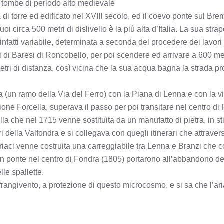
ei tombe di periodo alto medievale
 torre ed edificato nel XVIII secolo, ed il coevo ponte sul Bre
i circa 500 metri di dislivello è la più alta d’Italia. La sua stra
 infatti variabile, determinata a seconda del procedere dei lavori
metri di Baresi di Roncobello, per poi scendere ed arrivare a 600 m
etri di distanza, così vicina che la sua acqua bagna la strada p
 (un ramo della Via del Ferro) con la Piana di Lenna e con la v
zione Forcella, superava il passo per poi transitare nel centro di
lla che nel 1715 venne sostituita da un manufatto di pietra, in s
tri della Valfondra e si collegava con quegli itinerari che attrav
riaci venne costruita una carreggiabile tra Lenna e Branzi che co
 un ponte nel centro di Fondra (1805) portarono all’abbandono de
lle spallette.
 frangivento, a protezione di questo microcosmo, e si sa che l’a