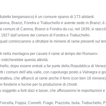
in dialetto bergamasco) è un comune sparso di 173 abitanti.
 Carona, Branzi, Fondra e Trabuchello e avente sede in Branzi, è
ai comuni di Carona, Branzi e Fondra da cui, nel 1639, si sta
el 1927 dall’unione dei comuni di Fondra e Trabuchello.
 quali cominciarono a sfruttare le miniere di rame presenti sul ter
rti nella montagna per cavare il rame al tempo dei Romani»
 indicherebbe questa attività.
llo, dopo essere entrati a far parte della Repubblica di Venezia,
 i comuni dell’alta valle, con capoluogo posto a Valnegra e gode
 estrattiva, che affiancò al rame anche il ferro (con ben 16 mini
n fonderie e fucine per la produzione di chiodi.
u soggetto a forti dazi e tasse, che affossarono le esportazioni e f
 Forcella, Foppa, Cornelli, Frage, Piazzola, Isola, Trabuchello,