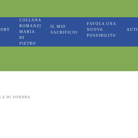
COLLANA
FAVOLA UNA
ROMANZI
IL MIO
TORY
NUOVA
AUT
MARIA
SACRIFICIO
POSSIBILITA’
DI
PIETRO
LA DI FONDRA