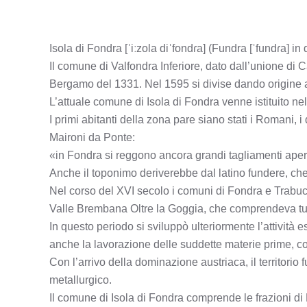
Isola di Fondra [ˈiːzola diˈfondɾa] (Fundra [ˈfundɾa] 
Il comune di Valfondra Inferiore, dato dall’unione di
Bergamo del 1331. Nel 1595 si divise dando origine 
L’attuale comune di Isola di Fondra venne istituito n
I primi abitanti della zona pare siano stati i Romani, i
Maironi da Ponte:
«in Fondra si reggono ancora grandi tagliamenti ape
Anche il toponimo deriverebbe dal latino fundere, che
Nel corso del XVI secolo i comuni di Fondra e Trabuche
Valle Brembana Oltre la Goggia, che comprendeva tutti
In questo periodo si sviluppò ulteriormente l’attività
anche la lavorazione delle suddette materie prime, co
Con l’arrivo della dominazione austriaca, il territorio f
metallurgico.
Il comune di Isola di Fondra comprende le frazioni di