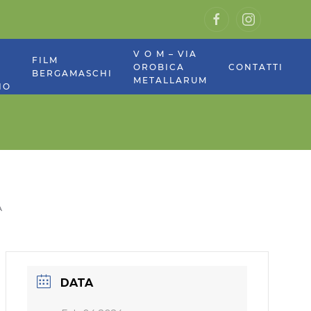
V O M – VIA
E
FILM
OROBICA
CONTATTI
BERGAMASCHI
METALLARUM
NO
A
DATA