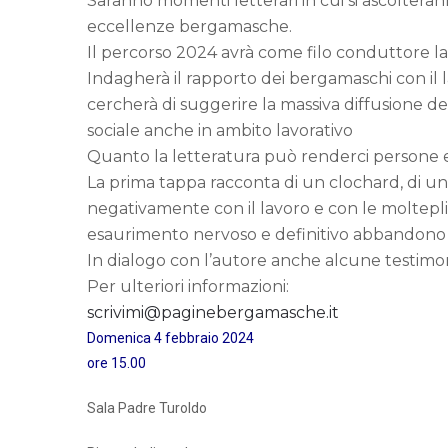
Saranno momenti letterari in cui si ascoltera
eccellenze bergamasche.
Il percorso 2024 avrà come filo conduttore la 
Indagherà il rapporto dei bergamaschi con il 
cercherà di suggerire la massiva diffusione de
sociale anche in ambito lavorativo
Quanto la letteratura può renderci persone e 
La prima tappa racconta di un clochard, di u
negativamente con il lavoro e con le molteplici
esaurimento nervoso e definitivo abbandono di
In dialogo con l’autore anche alcune testimon
Per ulteriori informazioni:
scrivimi@paginebergamasche.it
Domenica 4 febbraio 2024
ore 15.00
Sala Padre Turoldo