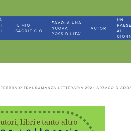
A
UN
FAVOLA UNA
I
IL MIO
PAES
NUOVA
AUTORI
I
SACRIFICIO
AL
POSSIBILITA’
GIOR
 FEBBRAIO TRANSUMANZA LETTERARIA 2024 ARZAGO D’ADD