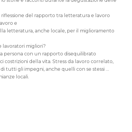
nno storie e racconti durante la degustazione delle
riflessione del rapporto tra letteratura e lavoro
lavoro e
lla letteratura, anche locale, per il miglioramento
lavoratori migliori?
na persona con un rapporto disequilibrato
 costrizioni della vita. Stress da lavoro correlato,
 tutti gli impegni, anche quelli con se stessi …
ianze locali.